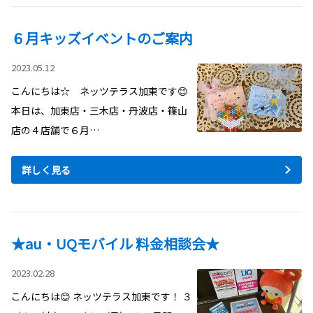
６月キッズイベントのご案内
2023.05.12
こんにちは☆ ネッツテラス加東です😊
本日は、加東店・三木店・丹波店・篠山
店の４店舗で６月…
詳しく見る
★au・UQモバイル 料金相談会★
2023.02.28
こんにちは😊 ネッツテラス加東です！ ３