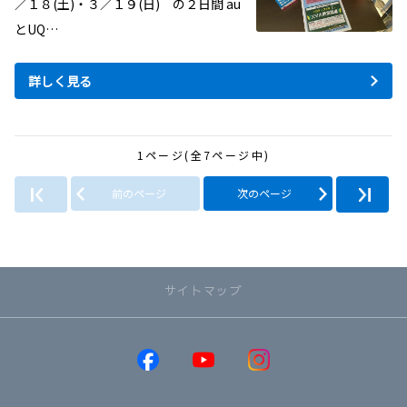
／１８(土)・３／１９(日) の２日間 au
とUQ…
詳しく見る
1ページ(全7ページ中)
前のページ
次のページ
サイトマップ
取り扱い車種
GR86
GRヤリス