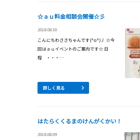
☆ａｕ料金相談会開催☆彡
2018.08.30
こんにちわささちゃんです(^o^)丿 ☆今
回はａｕイベントのご案内です☆ 日
程 ・・・…
詳しく見る
はたらくくるまのけんがくかい！
2018.08.09