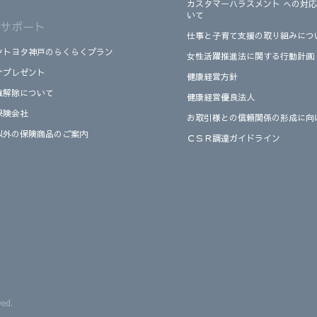
カスタマーハラスメント への対
いて
サポート
仕事と子育て支援の取り組みにつ
ツトヨタ神戸のらくらくプラン
女性活躍推進法に関する行動計画
介プレゼント
健康経営方針
権解除について
健康経営優良法人
保険会社
お取引様との信頼関係の形成に向
以外の保険商品のご案内
ＣＳＲ調達ガイドライン
ved.