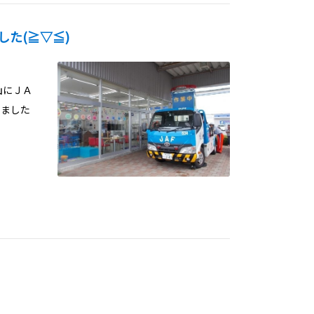
した(≧▽≦)
山にＪＡ
きました