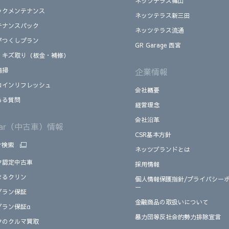
ネッツテラス篠山
ックメンテナンス
ネッツテラス新三田
テナンスパック
ネッツテラス流通
がつくしプラン
GR Garage 西宮
、キズ取り（板金・補修）
清掃
企業情報
コインリフレッシュ
会社概要
ある質問
経営理念
会社沿革
Car（中古車）情報
CSR基本方針
ar検索
ネッツブランドとは
タ認定中古車
採用情報
まるクリン
個人情報保護指針/プライバシー
ー
グラン保証
金融商品の取扱いについて
グラン保証α
暴力団等反社会的勢力排除宣言
タのクルマ買取