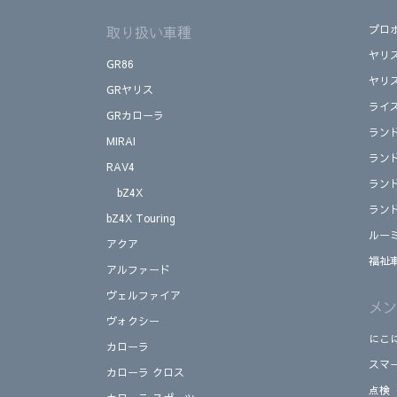
取り扱い車種
プロ
ヤリ
GR86
ヤリ
GRヤリス
ライ
GRカローラ
ラン
MIRAI
ラン
RAV4
ラン
bZ4X
ラン
bZ4X Touring
ルー
アクア
福祉
アルファード
ヴェルファイア
メン
ヴォクシー
にこ
カローラ
スマ
カローラ クロス
点検