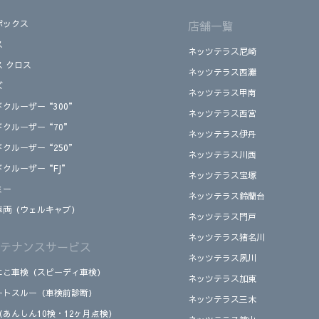
ボックス
店舗一覧
ス
ネッツテラス尼崎
ス クロス
ネッツテラス西灘
ズ
ネッツテラス甲南
ドクルーザー“300”
ネッツテラス西宮
ドクルーザー“70”
ネッツテラス伊丹
ドクルーザー“250”
ネッツテラス川西
ドクルーザー“FJ”
ネッツテラス宝塚
ミー
ネッツテラス鈴蘭台
車両（ウェルキャブ）
ネッツテラス門戸
ネッツテラス猪名川
テナンスサービス
ネッツテラス夙川
にこ車検（スピーディ車検）
ネッツテラス加東
ートスルー（車検前診断）
ネッツテラス三木
（あんしん10検・12ヶ月点検）