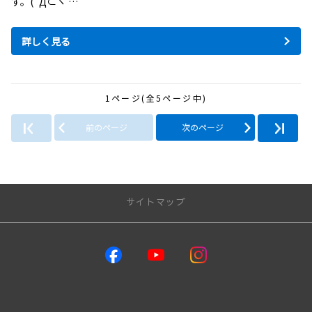
す。(´Д⊂ヽ …
詳しく見る
1ページ(全5ページ中)
前のページ
次のページ
サイトマップ
取り扱い車種
GR86
GRヤリス
GRカローラ