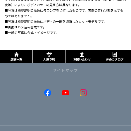
度等）により、ボディカラーの見え方は異なります。
■写真は機能説明のために各ランプを点灯したものです。実際の走行状態を示すも
のではありません。
■写真は機能説明のためにボディの一部を切断したカットモデルです。
■画面はハメ込み合成です。
■一部の写真は合成・イメージです。
店舗一覧
入庫予約
お問い合わせ
Webカタログ
サイトマップ
取り扱い車種
GR86
GRヤリス
GRカローラ
MIRAI
RAV4