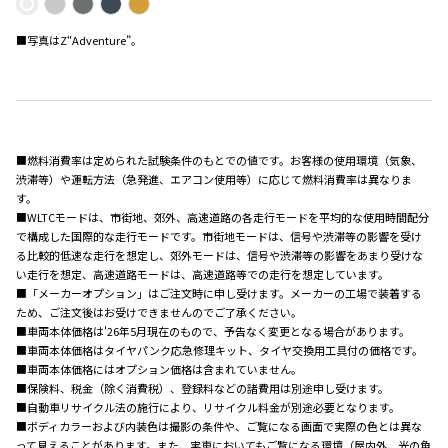
■写真はZ“Adventure”。
■燃料消費率は定められた試験条件のもとでの値です。お客様の使用環境（気象、
渋滞等）や運転方法（急発進、エアコン使用等）に応じて燃料消費率は異なりま
す。
■WLTCモードは、市街地、郊外、高速道路の各走行モードを平均的な使用時間配分
で構成した国際的な走行モードです。市街地モードは、信号や渋滞等の影響を受け
る比較的低速な走行を想定し、郊外モードは、信号や渋滞等の影響をあまり受けな
い走行を想定、高速道路モードは、高速道路等での走行を想定しています。
■「メーカーオプション」はご注文時に申し受けます。メーカーの工場で装着する
ため、ご注文後はお受けできませんのでご了承ください。
■車両本体価格は'26年5月現在のもので、予告なく変更となる場合があります。
■車両本体価格はタイヤパンク応急修理キット、タイヤ交換用工具付の価格です。
■車両本体価格にはオプション価格は含まれていません。
■保険料、税金（除く消費税）、登録料などの諸費用は別途申し受けます。
■自動車リサイクル法の施行により、リサイクル料金が別途必要となります。
■ボディカラーおよび内装色は撮影の条件や、ご覧になる画面で実際の色とは異な
って見えることがあります。また、実車においてもご覧になる環境（屋内外、光の角