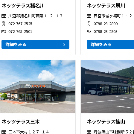
ネッツテラス猪名川
ネッツテラス夙川
川辺郡猪名川町若葉１−２−１３
西宮市城ヶ堀町１‐２
072-767-2525
0798-23-2800
072-765-2501
0798-23-2803
詳細をみる
詳細をみる
ネッツテラス三木
ネッツテラス篠山
三木市大村１２７−１４
丹波篠山市味間新５２