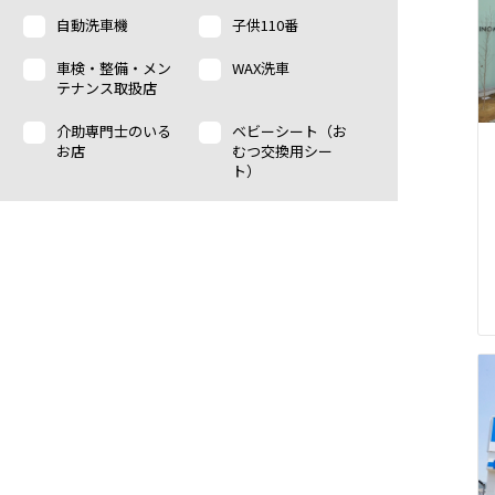
自動洗車機
子供110番
車検・整備・メン
WAX洗車
テナンス取扱店
介助専門士のいる
ベビーシート（お
お店
むつ交換用シー
ト）
au Wi-Fi
auスマートフォ
ン・携帯電話販売
キッズコーナー
ペットOK
PiPit (au保守対応)