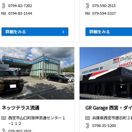
0794-82-7282
079-590-2515
0794-83-1544
079-594-5337
詳細をみる
詳細をみる
ネッツテラス流通
GR Garage 西宮・
西宮市山口町阪神流通センター１
兵庫県西宮市建石町２
−１１２
0798-35-5200
078-907-3501