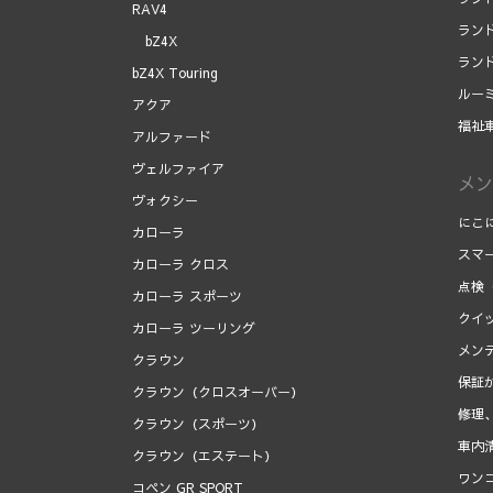
RAV4
ラン
bZ4X
ラン
bZ4X Touring
ルー
アクア
福祉
アルファード
ヴェルファイア
メン
ヴォクシー
にこ
カローラ
スマ
カローラ クロス
点検
カローラ スポーツ
クイ
カローラ ツーリング
メン
クラウン
保証
クラウン（クロスオーバー）
修理
クラウン（スポーツ）
車内
クラウン（エステート）
ワン
コペン GR SPORT