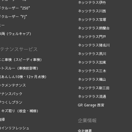
ネッツテラス伊丹
ドクルーザー“250”
ネッツテラス川西
ドクルーザー“FJ”
ネッツテラス宝塚
ミー
ネッツテラス鈴蘭台
車両（ウェルキャブ）
ネッツテラス門戸
ネッツテラス猪名川
テナンスサービス
ネッツテラス夙川
にこ車検（スピーディ車検）
ネッツテラス加東
ートスルー（車検前診断）
ネッツテラス三木
（あんしん10検・12ヶ月点検）
ネッツテラス篠山
ックメンテナンス
ネッツテラス新三田
テナンスパック
ネッツテラス流通
がつくしプラン
GR Garage 西宮
、キズ取り（板金・補修）
清掃
企業情報
コインリフレッシュ
会社概要