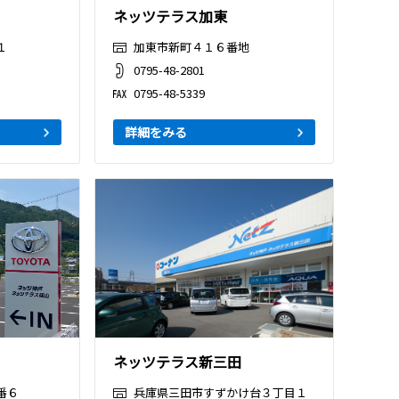
ネッツテラス加東
１
加東市新町４１６番地
0795-48-2801
0795-48-5339
詳細をみる
ネッツテラス新三田
番６
兵庫県三田市すずかけ台３丁目１