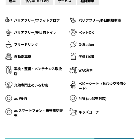
新車
中古車（U-Car)
サービス
軽自動車
バリアフリー/フラットフロア
バリアフリー/多目的駐車場
バリアフリー/多目的トイレ
ペットOK
フリードリンク
G-Station
自動洗車機
子供110番
車検・整備・メンテナンス取扱
WAX洗車
店
ベビーシート（おむつ交換用シ
介助専門士のいるお店
ート）
au Wi-Fi
PiPit (au保守対応)
auスマートフォン・携帯電話販
キッズコーナー
売