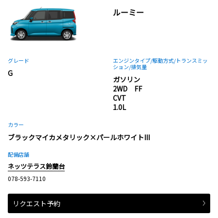
ルーミー
グレード
エンジンタイプ
/駆動方式/
トランスミッ
ション
/排気量
G
ガソリン
2WD FF
CVT
1.0L
カラー
ブラックマイカメタリック×パールホワイトIII
配備店舗
ネッツテラス鈴蘭台
078-593-7110
リクエスト予約