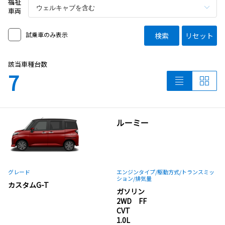
福祉
車両
試乗車のみ表示
検索
リセット
該当車種台数
7
ルーミー
グレード
エンジンタイプ
/駆動方式/
トランスミッ
ション
/排気量
カスタムG-T
ガソリン
2WD FF
CVT
1.0L