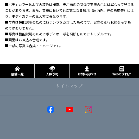
■ボディカラーおよび内装色は撮影、表示画面の関係で実際の色とは異なって見える
ことがあります。また、実車においてもご覧になる環境（屋内外、光の角度等）によ
り、ボディカラーの見え方は異なります。
■写真は機能説明のために各ランプを点灯したものです。実際の走行状態を示すも
のではありません。
■写真は機能説明のためにボディの一部を切断したカットモデルです。
■画面はハメ込み合成です。
■一部の写真は合成・イメージです。
店舗一覧
入庫予約
お問い合わせ
Webカタログ
サイトマップ
取り扱い車種
GR86
GRヤリス
GRカローラ
MIRAI