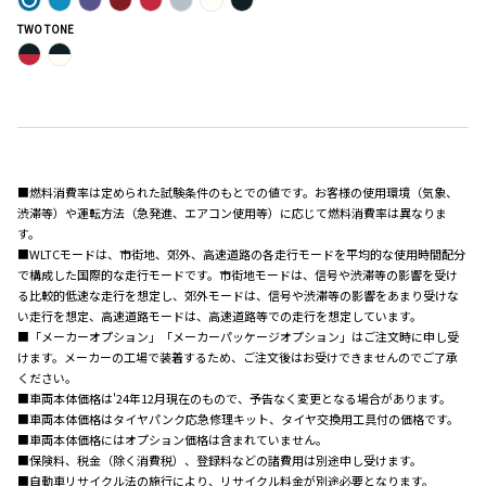
TWO TONE
■燃料消費率は定められた試験条件のもとでの値です。お客様の使用環境（気象、
渋滞等）や運転方法（急発進、エアコン使用等）に応じて燃料消費率は異なりま
す。
■WLTCモードは、市街地、郊外、高速道路の各走行モードを平均的な使用時間配分
で構成した国際的な走行モードです。市街地モードは、信号や渋滞等の影響を受け
る比較的低速な走行を想定し、郊外モードは、信号や渋滞等の影響をあまり受けな
い走行を想定、高速道路モードは、高速道路等での走行を想定しています。
■「メーカーオプション」「メーカーパッケージオプション」はご注文時に申し受
けます。メーカーの工場で装着するため、ご注文後はお受けできませんのでご了承
ください。
■車両本体価格は'24年12月現在のもので、予告なく変更となる場合があります。
■車両本体価格はタイヤパンク応急修理キット、タイヤ交換用工具付の価格です。
■車両本体価格にはオプション価格は含まれていません。
■保険料、税金（除く消費税）、登録料などの諸費用は別途申し受けます。
■自動車リサイクル法の施行により、リサイクル料金が別途必要となります。