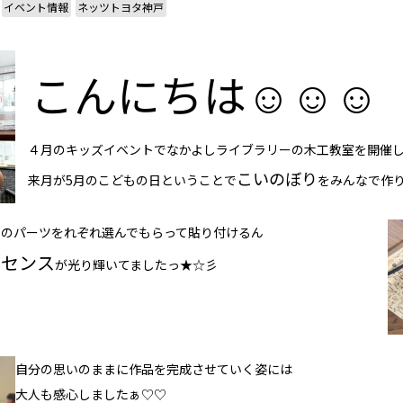
イベント情報
ネッツトヨタ神戸
こんにちは☺☺☺
４月のキッズイベントでなかよしライブラリーの木工教室を開催
こいのぼり
来月が5月のこどもの日ということで
をみんなで作り
のパーツをれぞれ選んでもらって貼り付けるん
センス
の
が光り輝いてましたっ★☆彡
自分の思いのままに作品を完成させていく姿には
大人も感心しましたぁ♡♡