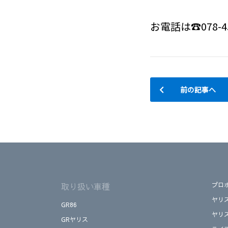
お電話は☎078-45
前の記事へ
取り扱い車種
プロ
ヤリ
GR86
ヤリ
GRヤリス