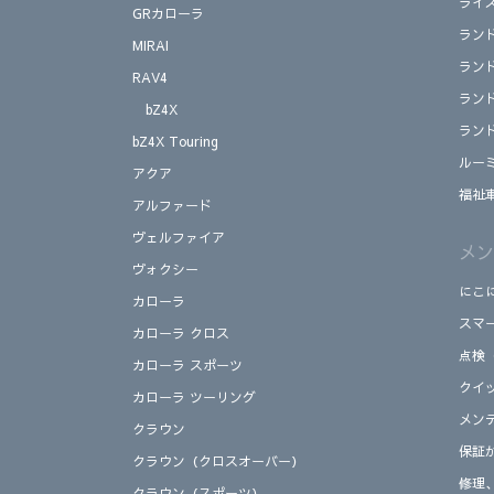
ライ
GRカローラ
ラン
MIRAI
ラン
RAV4
ラン
bZ4X
ラン
bZ4X Touring
ルー
アクア
福祉
アルファード
ヴェルファイア
メン
ヴォクシー
にこ
カローラ
スマ
カローラ クロス
点検
カローラ スポーツ
クイ
カローラ ツーリング
メン
クラウン
保証
クラウン（クロスオーバー）
修理
クラウン（スポーツ）