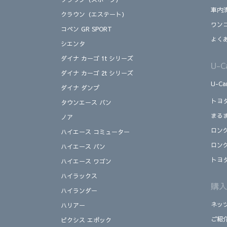
車内
クラウン（エステート）
ワン
コペン GR SPORT
よく
シエンタ
ダイナ カーゴ 1t シリーズ
U-
ダイナ カーゴ 2t シリーズ
U-C
ダイナ ダンプ
トヨ
タウンエース バン
まる
ノア
ロン
ハイエース コミューター
ロン
ハイエース バン
トヨ
ハイエース ワゴン
ハイラックス
購入
ハイランダー
ネッ
ハリアー
ご紹
ピクシス エポック