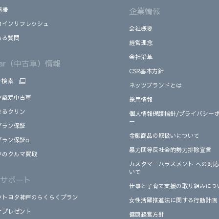
清掃
企業情報
コインリフレッシュ
会社概要
ある質問
経営理念
会社沿革
Car（中古車）情報
CSR基本方針
ar検索
ネッツブランドとは
タ認定中古車
採用情報
まるクリン
個人情報保護指針/プライバシー
ー
グラン保証
金融商品の取扱いについて
グラン保証α
暴力団等反社会的勢力排除宣言
タのクルマ買取
カスタマーハラスメント への対
いて
サポート
仕事と子育て支援の取り組みにつ
ツトヨタ神戸のらくらくプラン
女性活躍推進法に関する行動計画
介プレゼント
健康経営方針