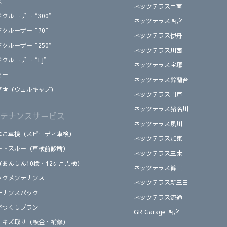
ズ
ネッツテラス甲南
ドクルーザー“300”
ネッツテラス西宮
ドクルーザー“70”
ネッツテラス伊丹
ドクルーザー“250”
ネッツテラス川西
ドクルーザー“FJ”
ネッツテラス宝塚
ミー
ネッツテラス鈴蘭台
車両（ウェルキャブ）
ネッツテラス門戸
ネッツテラス猪名川
テナンスサービス
ネッツテラス夙川
にこ車検（スピーディ車検）
ネッツテラス加東
ートスルー（車検前診断）
ネッツテラス三木
（あんしん10検・12ヶ月点検）
ネッツテラス篠山
ックメンテナンス
ネッツテラス新三田
テナンスパック
ネッツテラス流通
がつくしプラン
GR Garage 西宮
、キズ取り（板金・補修）