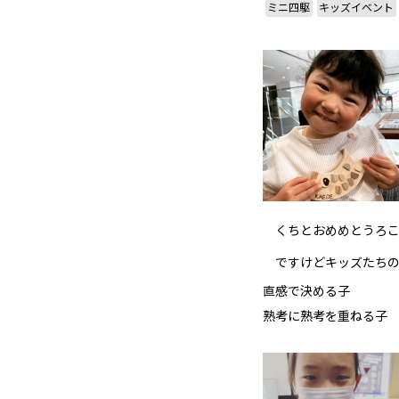
ミニ四駆
キッズイベント
くちとおめめとうろこ
ですけどキッズたち
直感で決める子
熟考に熟考を重ねる子