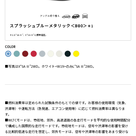
アングル切り替え
スプラッシュブルーメタリック＜B80＞
＊1
＊1. G“SA Ⅲ”、X“SA Ⅲ”に標準設定。
COLOR
■写真はX“SA Ⅲ”2WD。ホワイト<W19>のみL“SA Ⅲ”2WD。
■燃料消費率は定められた試験条件のもとでの値です。お客様の使用環境（気象、
渋滞等）や運転方法（急発進、エアコン使用等）に応じて燃料消費率は異なりま
す。
■WLTCモードは、市街地、郊外、高速道路の各走行モードを平均的な使用時間配分
で構成した国際的な走行モードです。市街地モードは、信号や渋滞等の影響を受け
る比較的低速な走行を想定し、郊外モードは、信号や渋滞等の影響をあまり受けな