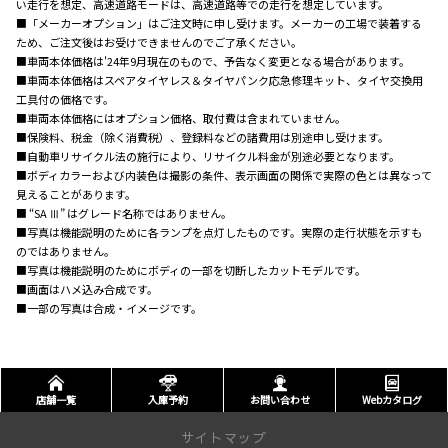
い走行を想定、高速道路モードは、高速道路等での走行を想定しています。
■「メーカーオプション」はご注文時に申し受けます。メーカーの工場で装着する
ため、ご注文後はお受けできませんのでご了承ください。
■車両本体価格は'24年9月現在のもので、予告なく変更となる場合があります。
■車両本体価格はスペアタイヤレス＆タイヤパンク応急修理キット、タイヤ交換用
工具付の価格です。
■車両本体価格にはオプション価格、取付費は含まれていません。
■保険料、税金（除く消費税）、登録料などの諸費用は別途申し受けます。
■自動車リサイクル法の施行により、リサイクル料金が別途必要となります。
■ボディカラーおよび内装色は撮影の条件、表示画面の関係で実際の色とは異なって
見えることがあります。
■ “SA Ⅲ” はグレード名称ではありません。
■写真は機能説明のために各ランプを点灯したものです。実際の走行状態を示すも
のではありません。
■写真は機能説明のためにボディの一部を切断したカットモデルです。
■画面はハメ込み合成です。
■一部の写真は合成・イメージです。
店舗一覧
入庫予約
お問い合わせ
Webカタログ
サイトマップ