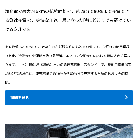
満充電で最大746kmの航続距離
、約28分で80％まで充電でき
＊1
る急速充電
、爽快な加速。思い立った時にどこまでも駆けてい
＊2
けるクルマを。
＊1. 数値はZ（FWD）。定められた試験条件のもとでの値です。お客様の使用環境
（気象、渋滞等）や運転方法（急発進、エアコン使用等）に応じて値は大きく異な
ります。 ＊2. 150kW（350A）出力の急速充電器（スタンド）で、駆動用電池温度
が約25℃の場合に、満充電量の約10％から80％まで充電するためのおおよその時
間。
詳細を見る