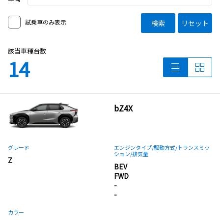
試乗車のみ表示
検索
リセット
該当車種台数
14
bZ4X
グレード
エンジンタイプ
/駆動方式/
トランスミッ
ション
/排気量
Z
BEV
FWD
-
-
カラー