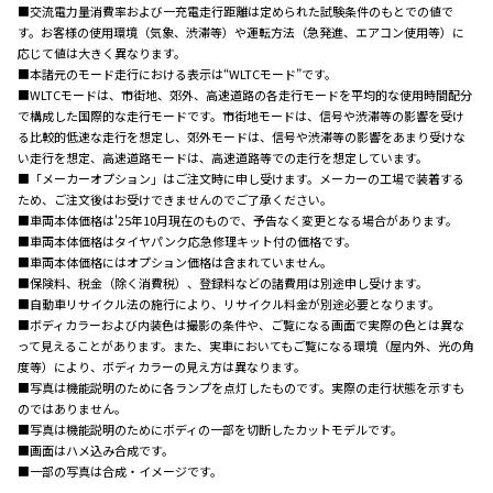
■交流電力量消費率および一充電走行距離は定められた試験条件のもとでの値で
す。お客様の使用環境（気象、渋滞等）や運転方法（急発進、エアコン使用等）に
応じて値は大きく異なります。
■本諸元のモード走行における表示は“WLTCモード”です。
■WLTCモードは、市街地、郊外、高速道路の各走行モードを平均的な使用時間配分
で構成した国際的な走行モードです。市街地モードは、信号や渋滞等の影響を受け
る比較的低速な走行を想定し、郊外モードは、信号や渋滞等の影響をあまり受けな
い走行を想定、高速道路モードは、高速道路等での走行を想定しています。
■「メーカーオプション」はご注文時に申し受けます。メーカーの工場で装着する
ため、ご注文後はお受けできませんのでご了承ください。
■車両本体価格は'25年10月現在のもので、予告なく変更となる場合があります。
■車両本体価格はタイヤパンク応急修理キット付の価格です。
■車両本体価格にはオプション価格は含まれていません。
■保険料、税金（除く消費税）、登録料などの諸費用は別途申し受けます。
■自動車リサイクル法の施行により、リサイクル料金が別途必要となります。
■ボディカラーおよび内装色は撮影の条件や、ご覧になる画面で実際の色とは異な
って見えることがあります。また、実車においてもご覧になる環境（屋内外、光の角
度等）により、ボディカラーの見え方は異なります。
■写真は機能説明のために各ランプを点灯したものです。実際の走行状態を示すも
のではありません。
■写真は機能説明のためにボディの一部を切断したカットモデルです。
■画面はハメ込み合成です。
■一部の写真は合成・イメージです。