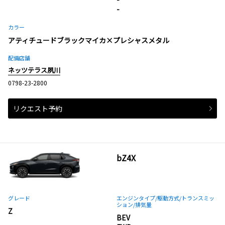
-
カラー
アティチュードブラックマイカ×プレシャスメタル
配備店舗
ネッツテラス夙川
0798-23-2800
リクエスト予約
bZ4X
グレード
エンジンタイプ
/駆動方式/
トランスミッ
ション
/排気量
Z
BEV