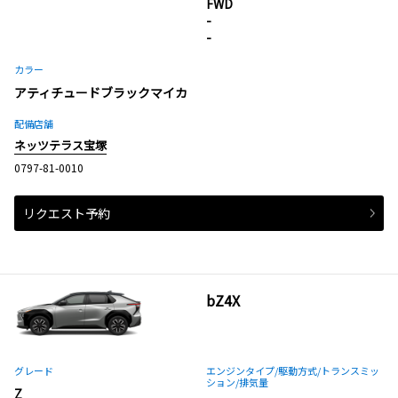
FWD
-
-
カラー
アティチュードブラックマイカ
配備店舗
ネッツテラス宝塚
0797-81-0010
リクエスト予約
bZ4X
グレード
エンジンタイプ
/駆動方式/
トランスミッ
ション
/排気量
Z