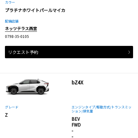
カラー
プラチナホワイトパールマイカ
配備店舗
ネッツテラス西宮
0798-35-0105
リクエスト予約
bZ4X
グレード
エンジンタイプ
/駆動方式/
トランスミッ
ション
/排気量
Z
BEV
FWD
-
-