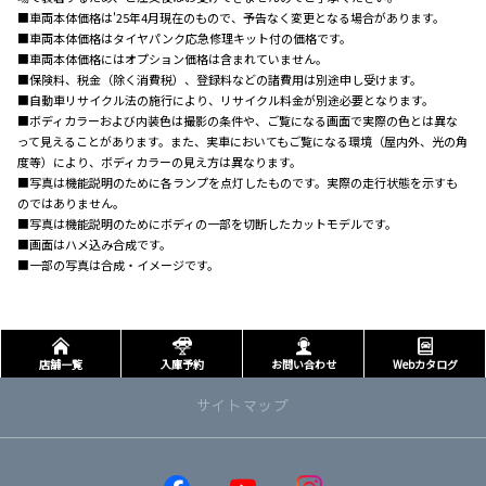
■車両本体価格は'25年4月現在のもので、予告なく変更となる場合があります。
■車両本体価格はタイヤパンク応急修理キット付の価格です。
■車両本体価格にはオプション価格は含まれていません。
■保険料、税金（除く消費税）、登録料などの諸費用は別途申し受けます。
■自動車リサイクル法の施行により、リサイクル料金が別途必要となります。
■ボディカラーおよび内装色は撮影の条件や、ご覧になる画面で実際の色とは異な
って見えることがあります。また、実車においてもご覧になる環境（屋内外、光の角
度等）により、ボディカラーの見え方は異なります。
■写真は機能説明のために各ランプを点灯したものです。実際の走行状態を示すも
のではありません。
■写真は機能説明のためにボディの一部を切断したカットモデルです。
■画面はハメ込み合成です。
■一部の写真は合成・イメージです。
店舗一覧
入庫予約
お問い合わせ
Webカタログ
サイトマップ
取り扱い車種