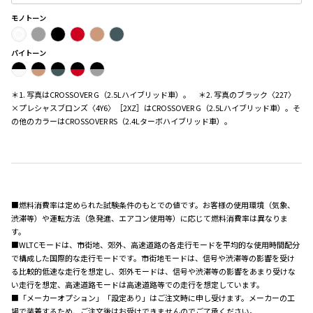
モノトーン
バイトーン
＊1. 写真はCROSSOVER G（2.5Lハイブリッド車）。 ＊2. 写真のブラック〈227〉
×プレシャスブロンズ〈4Y6〉［2XZ］はCROSSOVER G（2.5Lハイブリッド車）。そ
の他のカラーはCROSSOVER RS（2.4Lターボハイブリッド車）。
■燃料消費率は定められた試験条件のもとでの値です。お客様の使用環境（気象、
渋滞等）や運転方法（急発進、エアコン使用等）に応じて燃料消費率は異なりま
す。
■WLTCモードは、市街地、郊外、高速道路の各走行モードを平均的な使用時間配分
で構成した国際的な走行モードです。市街地モードは、信号や渋滞等の影響を受け
る比較的低速な走行を想定し、郊外モードは、信号や渋滞等の影響をあまり受けな
い走行を想定、高速道路モードは高速道路等での走行を想定しています。
■「メーカーオプション」「設定あり」はご注文時に申し受けます。メーカーの工
場で装着するため、ご注文後はお受けできませんのでご了承ください。