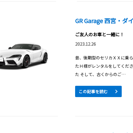
16:00〜　レース•表彰式

GR Garage 西宮・
参加費 ： 550円

各回　定員　１５名

ご友人のお車と一緒に！
レギュレーションをご確認の上

奮ってご参加ください！

2023.12.26
ご予約は当プロフィール欄

昔、後期型のセリカＸＸに乗
ネッツトヨタ神戸イベント予約サイト
ら❗️
たＨ様がレンタルをしてくだ
た そして、古くからのご…
この記事を読む