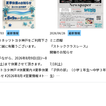
/03
最新情報
2026/06/26
最新情報
りネッツトヨタ神戸をご利用下さ
ミニ四駆

て誠に有難うございます。

『ストッククラスレース』

開催のお知らせ

ながら、2026年8月9日(日)～8
(土)まで休業させて頂きます。

7/18(土)

トヨタ神戸 #休業案内 #夏季休業
「子供の部」（小学１年生〜中学３年
せ #2026年8月 #営業情報 #トヨ
生）

13:00〜　受付開始。受付後、試走と車
14:00〜　レース•表彰式

「大人の部」（高校１年生以上）

15:00〜　受付開始。受付後、試走と車