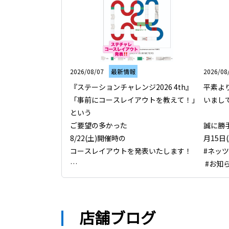
2026/08/07
最新情報
2026/08
『ステーションチャレンジ2026 4th』

平素よ
「事前にコースレイアウトを教えて！」
いまし
という

ご要望の多かった

誠に勝手
8/22(土)開催時の

月15日
コースレイアウトを発表いたします！

#ネッツ
 #お知ら
そして、予約状況ですが

タ
「チューンクラス」は満員御礼❗️

「ダッシュクラス」は残り１枠となって
店舗ブログ
おります。

ご予約はお早めに
