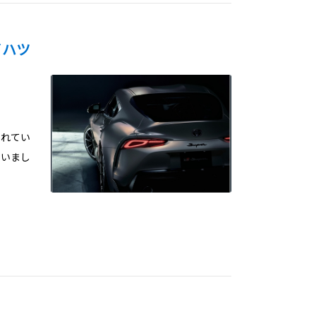
ダイハツ
られてい
か
さいまし