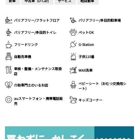
新車
中古車（U-Car)
サービス
軽自動車
バリアフリー/フラットフロア
バリアフリー/多目的駐車場
バリアフリー/多目的トイレ
ペットOK
フリードリンク
G-Station
自動洗車機
子供110番
車検・整備・メンテナンス取扱
WAX洗車
店
ベビーシート（おむつ交換用シ
介助専門士のいるお店
ート）
auスマートフォン・携帯電話販
キッズコーナー
売