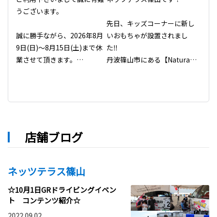
うございます。

先日、キッズコーナーに新し
誠に勝手ながら、2026年8月
いおもちゃが設置されまし
9日(日)～8月15日(土)まで休
た‼️

業させて頂きます。

丹波篠山市にある【Natural
#ネッツトヨタ神戸 #休業案内 
 Backyard Factory】様に木
#夏季休業 #お知らせ #2026
のおもちゃを作成いただきま
年8月 #営業情報 #トヨタ
した😆

以前からキッズコーナーに設
置している木のお家もこちら
で作成いただいたものです❣️

店舗ブログ
篠山店や、Natural Backyard 
Factory様、丹波篠山市の名
物などたくさん描かれていま
ネッツテラス篠山
す✨

☆10月1日GRドライビングイベン
作成に使われている木は丹波
ト コンテンツ紹介☆
篠山産のヒノキです🌲

2022.09.02
ぜひお子様と遊びに来てくだ