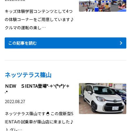
さい🚗

キッズ体験学習コンテンツとして4つ
の体験コーナーをご用意しています♪
○Natural Backyard Factory
クルマの運転の楽し…
○

　　@naturalbackyard 

この記事を読む
木🌲を活かした遊び場づくり
や、木工体験をされています
✨

こちらもぜひ行ってみてくだ
さい😃
ネッツテラス篠山
ＮEＷ ＳIENTA登場°˖✧◝(⁰▿⁰)◜✧
˖°
2022.08.27
ネッツテラス篠山です🐣 この度新型S
IENTAの試乗車が篠山店に来ました♪
♪ グレ…