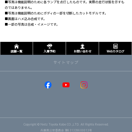
■写真は機能説明のために各ランプを点灯したものです。実際の走行状態を示すも
のではありません。
■写真は機能説明のためにボディの一部を切断したカットモデルです。
■画面はハメ込み合成です。
■一部の写真は合成・イメージです。
店舗一覧
入庫予約
お問い合わせ
Webカタログ
サイトマップ
取り扱い車種
GR86
GRヤリス
GRカローラ
MIRAI
RAV4
bZ4X
Copyright © Netz Toyota Kobe CO.,LTD. All Rights Reserved.
bZ4X Touring
兵庫県公安委員会 第631339600013号