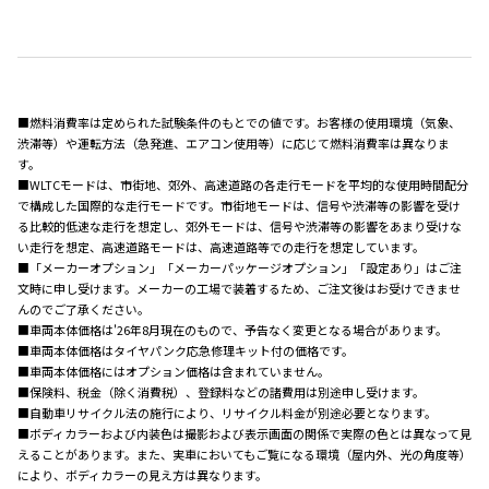
■燃料消費率は定められた試験条件のもとでの値です。お客様の使用環境（気象、
渋滞等）や運転方法（急発進、エアコン使用等）に応じて燃料消費率は異なりま
す。
■WLTCモードは、市街地、郊外、高速道路の各走行モードを平均的な使用時間配分
で構成した国際的な走行モードです。市街地モードは、信号や渋滞等の影響を受け
る比較的低速な走行を想定し、郊外モードは、信号や渋滞等の影響をあまり受けな
い走行を想定、高速道路モードは、高速道路等での走行を想定しています。
■「メーカーオプション」「メーカーパッケージオプション」「設定あり」はご注
文時に申し受けます。メーカーの工場で装着するため、ご注文後はお受けできませ
んのでご了承ください。
■車両本体価格は'26年8月現在のもので、予告なく変更となる場合があります。
■車両本体価格はタイヤパンク応急修理キット付の価格です。
■車両本体価格にはオプション価格は含まれていません。
■保険料、税金（除く消費税）、登録料などの諸費用は別途申し受けます。
■自動車リサイクル法の施行により、リサイクル料金が別途必要となります。
■ボディカラーおよび内装色は撮影および表示画面の関係で実際の色とは異なって見
えることがあります。また、実車においてもご覧になる環境（屋内外、光の角度等）
により、ボディカラーの見え方は異なります。