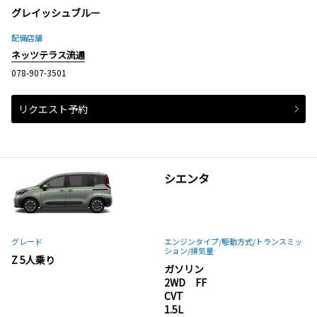
グレイッシュブルー
配備店舗
ネッツテラス流通
078-907-3501
リクエスト予約
シエンタ
グレード
エンジンタイプ
/駆動方式/
トランスミッ
ション
/排気量
Z 5人乗り
ガソリン
2WD FF
CVT
1.5L