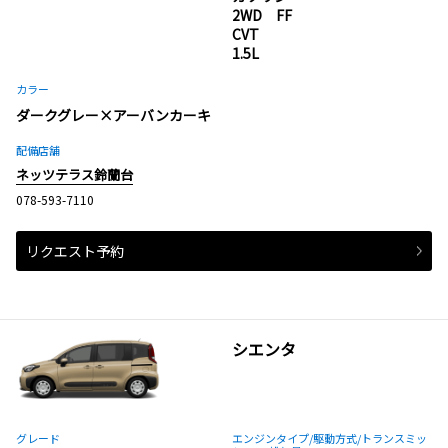
2WD FF
CVT
1.5L
カラー
ダークグレー×アーバンカーキ
配備店舗
ネッツテラス鈴蘭台
078-593-7110
リクエスト予約
シエンタ
グレード
エンジンタイプ
/駆動方式/
トランスミッ