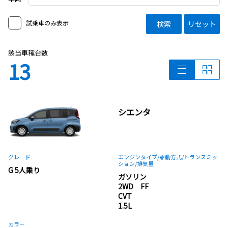
試乗車のみ表示
検索
リセット
該当車種台数
13
シエンタ
グレード
エンジンタイプ
/駆動方式/
トランスミッ
ション
/排気量
G 5人乗り
ガソリン
2WD FF
CVT
1.5L
カラー