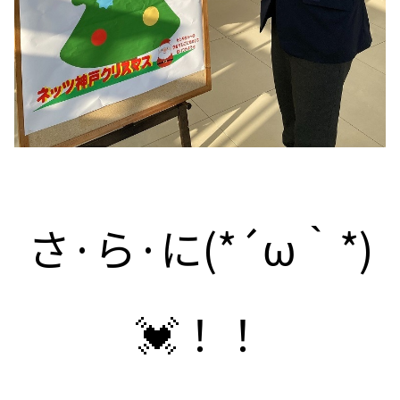
さ·ら·に(*´ω｀*)
💓！！