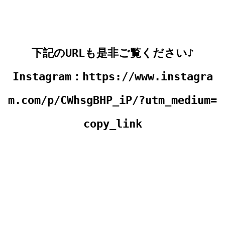
下記のURLも是非ご覧ください♪
Instagram：
https://www.instagra
m.com/p/CWhsgBHP_iP/?utm_medium=
copy_link