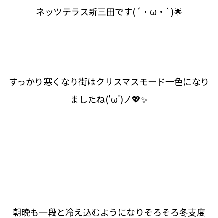
ネッツテラス新三田です(´・ω・`)🌟
すっかり寒くなり街はクリスマスモード一色になり
ましたね('ω')ノ💖✨
朝晩も一段と冷え込むようになりそろそろ冬支度