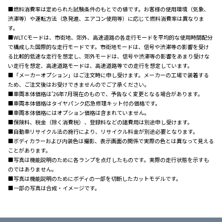
■燃料消費率は定められた試験条件のもとでの値です。お客様の使用環境（気象、
渋滞等）や運転方法（急発進、エアコン使用等）に応じて燃料消費率は異なりま
す。
■WLTCモードは、市街地、郊外、高速道路の各走行モードを平均的な使用時間配分
で構成した国際的な走行モードです。市街地モードは、信号や渋滞等の影響を受け
る比較的低速な走行を想定し、郊外モードは、信号や渋滞等の影響をあまり受けな
い走行を想定、高速道路モードは、高速道路等での走行を想定しています。
■「メーカーオプション」はご注文時に申し受けます。メーカーの工場で装着する
ため、ご注文後はお受けできませんのでご了承ください。
■車両本体価格は'26年7月現在のもので、予告なく変更となる場合があります。
■車両本体価格はタイヤパンク応急修理キット付の価格です。
■車両本体価格にはオプション価格は含まれていません。
■保険料、税金（除く消費税）、登録料などの諸費用は別途申し受けます。
■自動車リサイクル法の施行により、リサイクル料金が別途必要となります。
■ボディカラーおよび内装色は撮影、表示画面の関係で実際の色とは異なって見える
ことがあります。
■写真は機能説明のために各ランプを点灯したものです。実際の走行状態を示すも
のではありません。
■写真は機能説明のためにボディの一部を切断したカットモデルです。
■一部の写真は合成・イメージです。