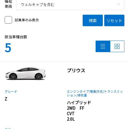
福祉
車両
試乗車のみ表示
検索
リセット
該当車種台数
5
プリウス
グレード
エンジンタイプ
/駆動方式/
トランスミッ
ション
/排気量
Z
ハイブリッド
2WD FF
CVT
2.0L