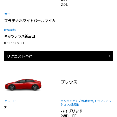
2.0L
カラー
プラチナホワイトパールマイカ
配備店舗
ネッツテラス新三田
079-565-5111
リクエスト予約
プリウス
グレード
エンジンタイプ
/駆動方式/
トランスミッ
ション
/排気量
Z
ハイブリッド
2WD FF