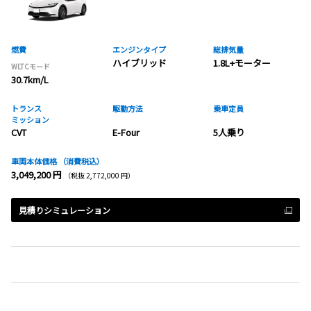
燃費
エンジンタイプ
総排気量
ハイブリッド
1.8L+モーター
WLTCモード
30.7km/L
トランス
駆動方法
乗車定員
ミッション
CVT
E-Four
5人乗り
車両本体価格
（消費税込）
3,049,200 円
（税抜 2,772,000 円）
見積りシミュレーション