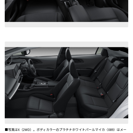
■写真はX（2WD）。ボディカラーのプラチナホワイトパールマイカ〈089〉はメー