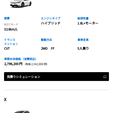
燃費
エンジンタイプ
総排気量
ハイブリッド
1.8L+モーター
WLTCモード
32.6km/L
トランス
駆動方法
乗車定員
ミッション
CVT
2WD FF
5人乗り
車両本体価格
（消費税込）
2,796,200 円
（税抜 2,542,000 円）
見積りシミュレーション
X