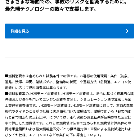
さまざまな場面での、事故のリスクを低減するために。
最先端テクノロジーの数々で支援します。
詳細を見る
■燃料消費率は定められた試験条件での値です。お客様の使用環境・条件（気象、
道路、渋滞、車両、架装ボディ、整備等の状況）や運転方法（急発進、エアコン使
用等）に応じて燃料消費率は異なります。
■燃料消費率のJH25モード燃費値とJH15モード燃費値は、法令に基づく標準的な諸
元値および条件を用いてエンジン燃費を実測し、シミュレーション法で算出した国
土交通省審査値です。JH25モード燃費値はJH15モード燃費値に対して、車両の空気
抵抗やタイヤのころがり抵抗に実測値を用いた試験法で、試験で用いる「都市内走
行と都市間走行の走行比率」については、走行実態の調査結果が反映された法定比
率で算出した燃費値です。これらの燃費値は法令で定められた燃費値計算条件の車
両総重量範囲および最大積載量区分ごとの標準諸元値・車型による最終減速比およ
びタイヤ仕様、エアコンOFFなどの条件の下に算出しています。