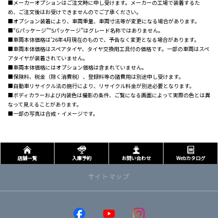
■メーカーオプションはご注文時に申し受けます。メーカーの工場で装着するた
め、ご注文後はお受けできませんのでご了承ください。
■オプション装着により、車両重量、車両寸法等が変更になる場合があります。
■“Gパッケージ”“Sパッケージ”はグレード名称ではありません。
■車両本体価格は'26年4月現在のもので、予告なく変更となる場合があります。
■車両本体価格はスペアタイヤ、タイヤ交換用工具付の価格です。一部の車両はスペ
アタイヤが装着されていません。
■車両本体価格にはオプション価格は含まれていません。
■保険料、税金（除く消費税）、登録料等の諸費用は別途申し受けます。
■自動車リサイクル法の施行により、リサイクル料金が別途必要となります。
■ボディカラーおよび内装色は撮影の条件、ご覧になる画面によって実際の色とは異
なって見えることがあります。
■一部の写真は合成・イメージです。
店舗一覧
入庫予約
お問い合わせ
Webカタログ
サイトマップ
取り扱い車種