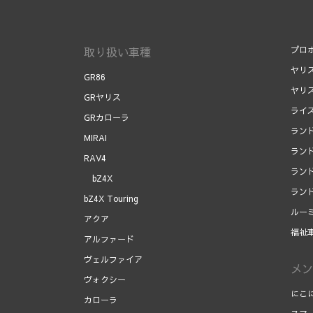
取り扱い車種
プロ
ヤリ
GR86
ヤリ
GRヤリス
ライ
GRカローラ
ラン
MIRAI
ラン
RAV4
ラン
bZ4X
ラン
bZ4X Touring
ルー
アクア
福祉
アルファード
ヴェルファイア
メン
ヴォクシー
にこ
カローラ