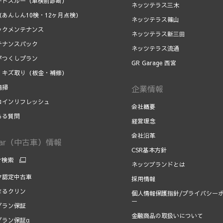
ートスルー（車検前診断）
ネッツテラス三木
（あんしん10検・12ヶ月点検）
ネッツテラス篠山
ックメンテナンス
ネッツテラス新三田
テナンスパック
ネッツテラス流通
がつくしプラン
GR Garage 西宮
、キズ取り（板金・補修）
清掃
企業情報
コインリフレッシュ
会社概要
ある質問
経営理念
会社沿革
Car（中古車）情報
CSR基本方針
ar検索
ネッツブランドとは
タ認定中古車
採用情報
まるクリン
個人情報保護指針/プライバシー
ー
グラン保証
金融商品の取扱いについて
グラン保証α