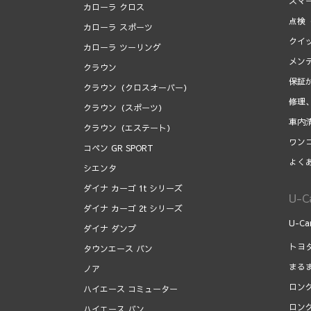
スマ
カローラ クロス
点検
カローラ スポーツ
クイ
カローラ ツーリング
メン
クラウン
保証
クラウン（クロスオーバー）
修理
クラウン（スポーツ）
車内
クラウン（エステート）
ワン
コペン GR SPORT
よく
シエンタ
ダイナ カーゴ 1t シリーズ
U-
ダイナ カーゴ 2t シリーズ
U-C
ダイナ ダンプ
トヨ
タウンエース バン
まる
ノア
ロン
ハイエース コミューター
ロン
ハイエース バン