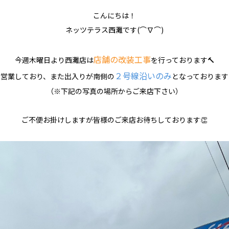
こんにちは！
ネッツテラス西灘です(⌒∇⌒)
店舗の改装工事
今週木曜日より西灘店は
を行っております🔨
２号線沿いのみ
て営業しており、また出入りが南側の
となっております
（※下記の写真の場所からご来店下さい）
ご不便お掛けしますが皆様のご来店お待ちしております👏