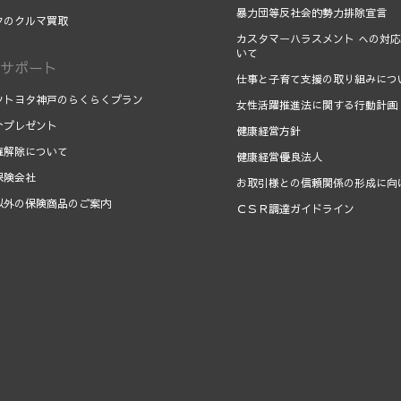
暴力団等反社会的勢力排除宣言
タのクルマ買取
カスタマーハラスメント への対
いて
サポート
仕事と子育て支援の取り組みにつ
ツトヨタ神戸のらくらくプラン
女性活躍推進法に関する行動計画
介プレゼント
健康経営方針
権解除について
健康経営優良法人
保険会社
お取引様との信頼関係の形成に向
以外の保険商品のご案内
ＣＳＲ調達ガイドライン