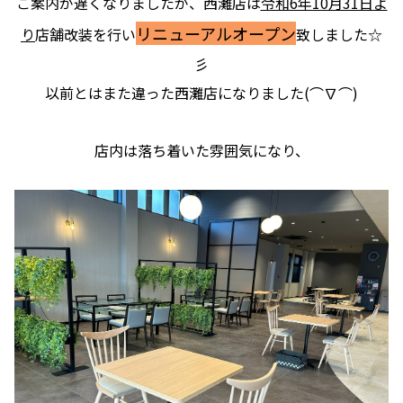
ご案内が遅くなりましたが、西灘店は
令和6年10月31日よ
リニューアルオープン
り
店舗改装を行い
致しました☆
彡
以前とはまた違った西灘店になりました(⌒∇⌒)
店内は落ち着いた雰囲気になり、