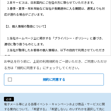
2.本サービスは、日本国内にご在住の方に限らせていただきます。
3.春季・夏季・年末年始など当社が長期連休に入る期間は、通常よりも対
応が遅れる場合がございます。
【2．個人情報の取扱について】
1.当社ホームページ上に掲示する「プライバシー・ポリシー」に基づき、
適切に取り扱うものとします。
2.当社が取得したお客様の個人情報は、以下の目的で利用させていただき
ます。
お申込を行う前に、上記の利用規約をご一読いただき、ご同意いただけ
(1)お客様リクエストに対応するにあたって問題が発生した場合の確認・
る方は「規約に同意する」にチェックしてください。
連絡
(2)お客様から照会があった場合のリクエスト情報の確認
規約に同意する
(3)お客様に不利益を与えないために行う、お客様に対する迅速なご連絡
（電子メール、電話、郵送によるご連絡）
(4)当社で取り扱っている商品・サービスなどに関する営業上のご案内
(5)商品の企画・開発あるいはお客様満足向上策などの検討のためのお客
必須
様アンケート調査の実施
電子メール等による各種イベント・キャンペーンおよび商品・サービスに関
する案内について、「希望する」「希望しない」のいずれかを選択して先に