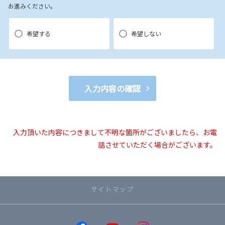
お進みください。
【3．推奨環境について】
1.当社の推奨するインターネット環境にてお申込みをお願いします。推奨
希望する
希望しない
以外の環境によって発生した情報の不備や
それに伴う連絡の不徹底については責任を負いかねますので、あらかじ
めご了承ください。
なお、不具合の生じたデータについてはお客様にお断り無く削除させて
入力内容の確認
いただく場合がございます。
※推奨環境についてはTOYOTAメーカーサイト「ご利用にあたって」を
参照ください。
入力頂いた内容につきまして不明な箇所がございましたら、お電
話させていただく場合がございます。
【4．規約について】
1.本規約は事前の告知なく変更することがあります。変更した内容は本ペ
サイトマップ
ージにてご確認いただくものとします。
【トヨタ自動車への個人情報の第三者提供について】
取り扱い車種