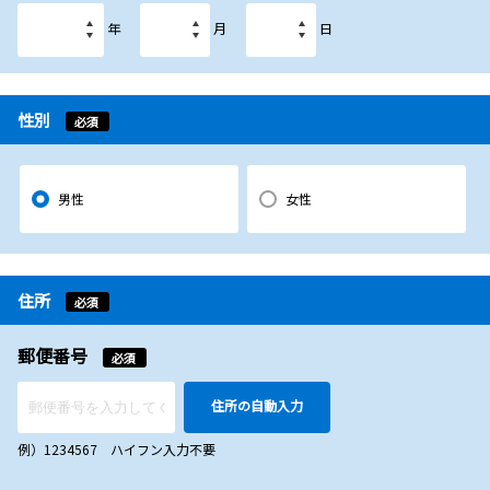
年
月
日
性別
必須
男性
女性
住所
必須
郵便番号
必須
住所の自動入力
例）1234567 ハイフン入力不要