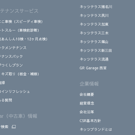
ネッツテラス猪名川
テナンスサービス
ネッツテラス夙川
にこ車検（スピーディ車検）
ネッツテラス加東
ートスルー（車検前診断）
ネッツテラス三木
（あんしん10検・12ヶ月点検）
ネッツテラス篠山
ックメンテナンス
ネッツテラス新三田
テナンスパック
ネッツテラス流通
がつくしプラン
GR Garage 西宮
、キズ取り（板金・補修）
清掃
企業情報
コインリフレッシュ
会社概要
ある質問
経営理念
会社沿革
Car（中古車）情報
CSR基本方針
ar検索
ネッツブランドとは