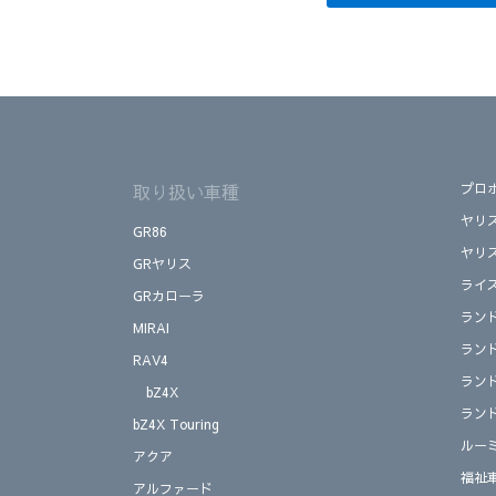
取り扱い車種
プロ
ヤリ
GR86
ヤリ
GRヤリス
ライ
GRカローラ
ラン
MIRAI
ラン
RAV4
ラン
bZ4X
ラン
bZ4X Touring
ルー
アクア
福祉
アルファード