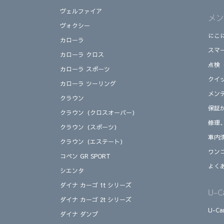
ヴェルファイア
メン
ヴォクシー
にこ
カローラ
スマ
カローラ クロス
点検
カローラ スポーツ
クイ
カローラ ツーリング
メン
クラウン
保証
クラウン（クロスオーバー）
修理
クラウン（スポーツ）
車内
クラウン（エステート）
ワン
コペン GR SPORT
よく
シエンタ
ダイナ カーゴ 1t シリーズ
U-
ダイナ カーゴ 2t シリーズ
U-C
ダイナ ダンプ