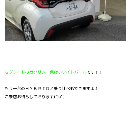
Ｇグレードのガソリン 色はホワイトパール
です！！
もう一台のＨＹＢＲＩＤと乗り比べもできますよ♪
ご来店お待ちしております( ˘ω˘ )