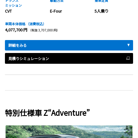
トランス
駆動方法
乗車定員
ミッション
CVT
E-Four
5人乗り
車両本体価格
（消費税込）
4,077,700 円
（税抜 3,707,000 円）
詳細をみる
見積りシミュレーション
特別仕様車 Z“Adventure”