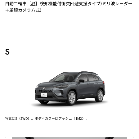
自動二輪車［昼］検知機能付衝突回避支援タイプ/ミリ波レーダー
＋単眼カメラ方式）
S
写真はS（2WD）。ボディカラーはアッシュ〈1M2〉 。