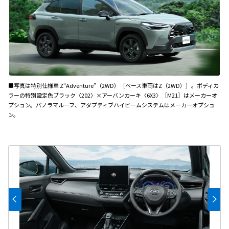
■写真は特別仕様車 Z“Adventure”（2WD）［ベース車両はZ（2WD）］。ボディカ
ラーの特別設定色ブラック〈202〉×アーバンカーキ〈6X3〉［M21］はメーカーオ
プション。パノラマルーフ、アダプティブハイビームシステムはメーカーオプショ
ン。