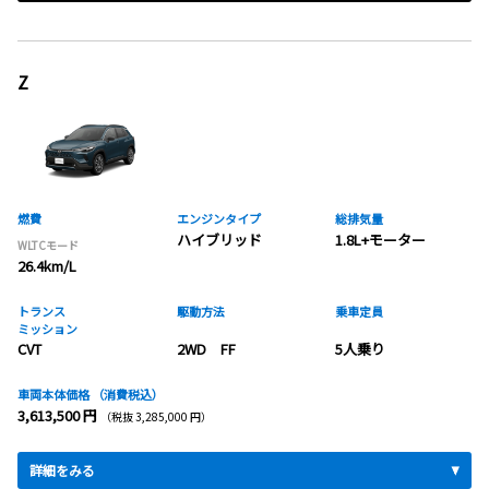
Z
燃費
エンジンタイプ
総排気量
ハイブリッド
1.8L+モーター
WLTCモード
26.4km/L
トランス
駆動方法
乗車定員
ミッション
CVT
2WD FF
5人乗り
車両本体価格
（消費税込）
3,613,500 円
（税抜 3,285,000 円）
詳細をみる