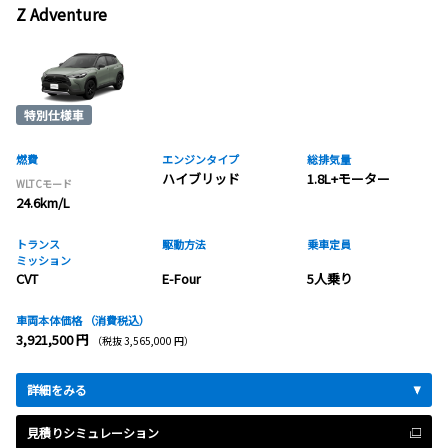
Z Adventure
燃費
エンジンタイプ
総排気量
ハイブリッド
1.8L+モーター
WLTCモード
24.6km/L
トランス
駆動方法
乗車定員
ミッション
CVT
E-Four
5人乗り
車両本体価格
（消費税込）
3,921,500 円
（税抜 3,565,000 円）
詳細をみる
見積りシミュレーション