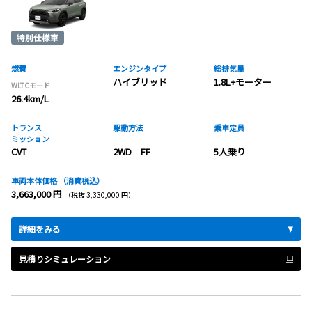
燃費
エンジンタイプ
総排気量
ハイブリッド
1.8L+モーター
WLTCモード
26.4km/L
トランス
駆動方法
乗車定員
ミッション
CVT
2WD FF
5人乗り
車両本体価格
（消費税込）
3,663,000 円
（税抜 3,330,000 円）
詳細をみる
見積りシミュレーション