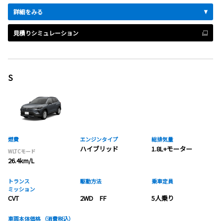
詳細をみる
見積りシミュレーション
S
燃費
エンジンタイプ
総排気量
ハイブリッド
1.8L+モーター
WLTCモード
26.4km/L
トランス
駆動方法
乗車定員
ミッション
CVT
2WD FF
5人乗り
車両本体価格
（消費税込）