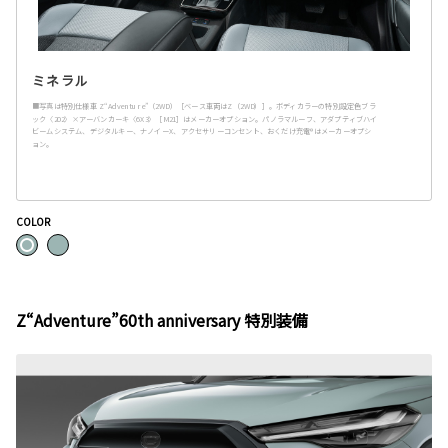
ミネラル
■写真は特別仕様車 Z“Adventure”（2WD）［ベース車両はZ（2WD）］。ボディカラーの特別設定色ブラ
ック〈202〉×アーバンカーキ〈6X3〉［M21］はメーカーオプション。パノラマルーフ、アダプティブハイ
ビームシステム、デジタルキー、ナノイーX、アクセサリーコンセント、おくだけ充電®︎はメーカーオプシ
ョン。
COLOR
Z“Adventure”60th anniversary 特別装備