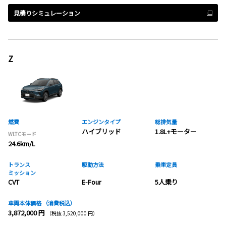
見積りシミュレーション
Z
燃費
エンジンタイプ
総排気量
ハイブリッド
1.8L+モーター
WLTCモード
24.6km/L
トランス
駆動方法
乗車定員
ミッション
CVT
E-Four
5人乗り
車両本体価格
（消費税込）
3,872,000 円
（税抜 3,520,000 円）