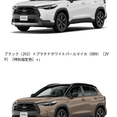
ブラック〈202〉×プラチナホワイトパールマイカ〈089〉［2V
P］［特別設定色］
＊1