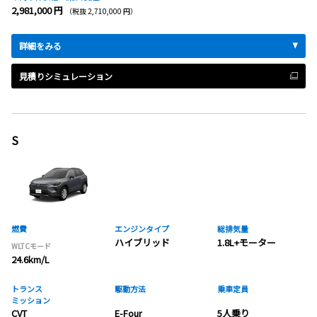
2,981,000 円
（税抜 2,710,000 円）
詳細をみる
見積りシミュレーション
S
燃費
エンジンタイプ
総排気量
ハイブリッド
1.8L+モーター
WLTCモード
24.6km/L
トランス
駆動方法
乗車定員
ミッション
CVT
E-Four
5人乗り