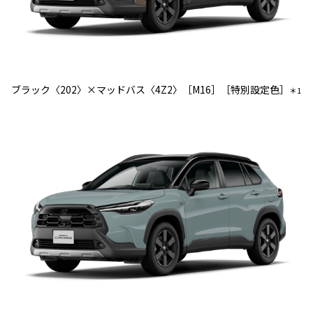
ブラック〈202〉×マッドバス〈4Z2〉［M16］［特別設定色］
＊1