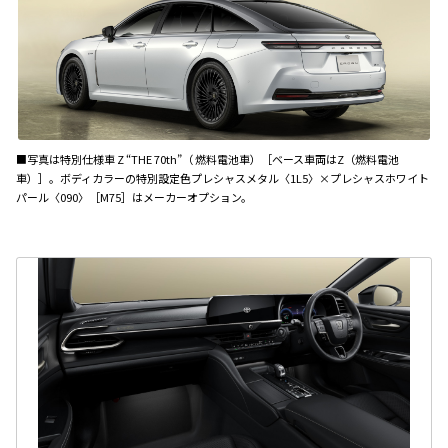
■写真は特別仕様車 Z “THE 70th”（ 燃料電池車）［ベース車両はZ（燃料電池
車）］。ボディカラーの特別設定色プレシャスメタル〈1L5〉×プレシャスホワイト
パール〈090〉［M75］はメーカーオプション。