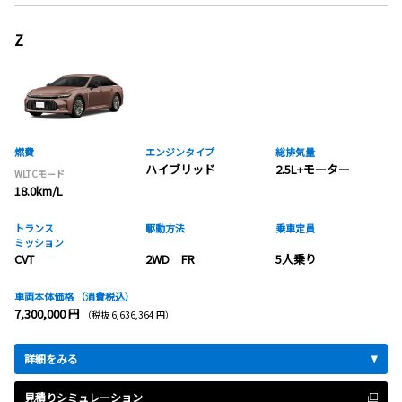
Z
燃費
エンジンタイプ
総排気量
ハイブリッド
2.5L+モーター
WLTCモード
18.0km/L
トランス
駆動方法
乗車定員
ミッション
CVT
2WD FR
5人乗り
車両本体価格
（消費税込）
7,300,000 円
（税抜 6,636,364 円）
詳細をみる
見積りシミュレーション