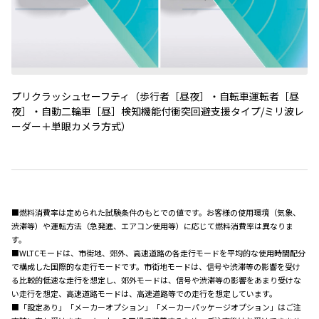
プリクラッシュセーフティ（歩行者［昼夜］・自転車運転者［昼
夜］・自動二輪車［昼］検知機能付衝突回避支援タイプ/ミリ波レ
ーダー＋単眼カメラ方式）
■燃料消費率は定められた試験条件のもとでの値です。お客様の使用環境（気象、
渋滞等）や運転方法（急発進、エアコン使用等）に応じて燃料消費率は異なりま
す。
■WLTCモードは、市街地、郊外、高速道路の各走行モードを平均的な使用時間配分
で構成した国際的な走行モードです。市街地モードは、信号や渋滞等の影響を受け
る比較的低速な走行を想定し、郊外モードは、信号や渋滞等の影響をあまり受けな
い走行を想定、高速道路モードは、高速道路等での走行を想定しています。
■「設定あり」「メーカーオプション」「メーカーパッケージオプション」はご注