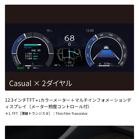
12.3インチTFT
カラーメーター＋マルチインフォメーションデ
＊1
ィスプレイ（メーター照度コントロール付）
＊1. TFT［薄膜トランジスタ］：Thin Film Transistor