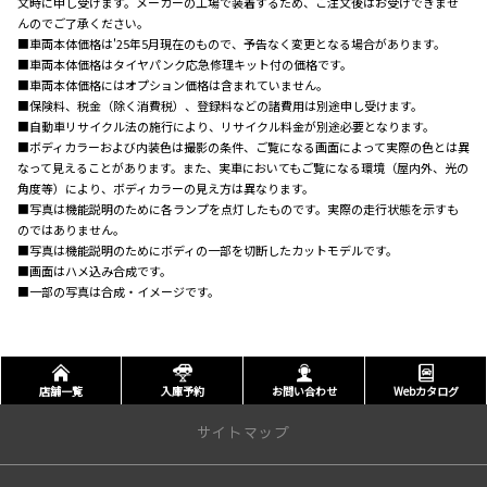
文時に申し受けます。メーカーの工場で装着するため、ご注文後はお受けできませ
んのでご了承ください。
■車両本体価格は'25年5月現在のもので、予告なく変更となる場合があります。
■車両本体価格はタイヤパンク応急修理キット付の価格です。
■車両本体価格にはオプション価格は含まれていません。
■保険料、税金（除く消費税）、登録料などの諸費用は別途申し受けます。
■自動車リサイクル法の施行により、リサイクル料金が別途必要となります。
■ボディカラーおよび内装色は撮影の条件、ご覧になる画面によって実際の色とは異
なって見えることがあります。また、実車においてもご覧になる環境（屋内外、光の
角度等）により、ボディカラーの見え方は異なります。
■写真は機能説明のために各ランプを点灯したものです。実際の走行状態を示すも
のではありません。
■写真は機能説明のためにボディの一部を切断したカットモデルです。
■画面はハメ込み合成です。
■一部の写真は合成・イメージです。
店舗一覧
入庫予約
お問い合わせ
Webカタログ
サイトマップ