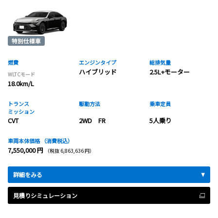
燃費
エンジンタイプ
総排気量
ハイブリッド
2.5L+モーター
WLTCモード
18.0km/L
トランス
駆動方法
乗車定員
ミッション
CVT
2WD FR
5人乗り
車両本体価格
（消費税込）
7,550,000 円
（税抜 6,863,636 円）
詳細をみる
見積りシミュレーション