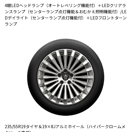
4眼LEDヘッドランプ（オートレベリング機能付）＋LEDクリアラ
ンスランプ（センターランプ点灯機能＆おむかえ照明機能付）/LE
Dデイライト（センターランプ点灯機能付）＋LEDフロントターン
ランプ
235/55R19タイヤ＆19×8Jアルミホイール（ハイパークロームメ