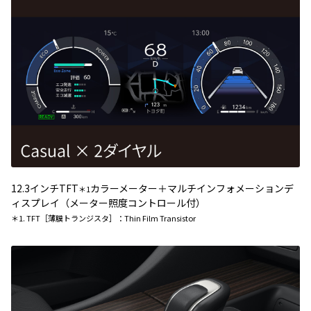
12.3インチTFT
カラーメーター＋マルチインフォメーションデ
＊1
ィスプレイ（メーター照度コントロール付）
＊1. TFT［薄膜トランジスタ］：Thin Film Transistor