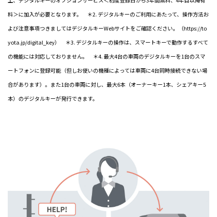
上、デジタルキーのオプションサービス＜初度登録日から3年間無料、4年目以降有
料＞に加入が必要となります。 ＊2. デジタルキーのご利用にあたって、操作方法お
よび注意事項つきましてはデジタルキーWebサイトをご確認ください。（https://to
yota.jp/digital_key） ＊3. デジタルキーの操作は、スマートキーで動作するすべて
の機能には対応しておりません。 ＊4. 最大4台の車両のデジタルキーを1台のスマ
ートフォンに登録可能（但しお使いの機種によっては車両に4台同時接続できない場
合があります）。また1台の車両に対し、最大6本（オーナーキー1本、シェアキー5
本）のデジタルキーが発行できます。