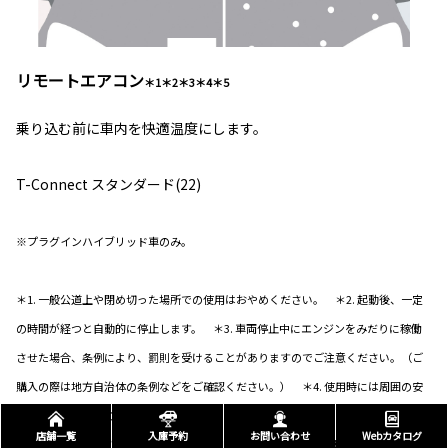
リモートエアコン
＊1＊2＊3＊4＊5
乗り込む前に車内を快適温度にします。
T-Connect スタンダード(22)
※プラグインハイブリッド車のみ。
＊1. 一般公道上や閉め切った場所での使用はおやめください。 ＊2. 起動後、一定
の時間が経つと自動的に停止します。 ＊3. 車両停止中にエンジンをみだりに稼働
させた場合、条例により、罰則を受けることがありますのでご注意ください。（ご
購入の際は地方自治体の条例などをご確認ください。） ＊4. 使用時には周囲の安
全を十分にご確認の上ご使用ください。 ＊5. リモートエアコンは次のような場合
店舗一覧
入庫予約
お問い合わせ
Webカタログ
は作動しないことがあります。（・駆動用電池の充電量が少ない時・外気温が極端