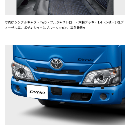
写真はシングルキャブ・4WD・フルジャストロー・木製デッキ・1.4トン積・3.0Lデ
ィーゼル車。ボディカラーはブルー＜8P0＞。車型番号9