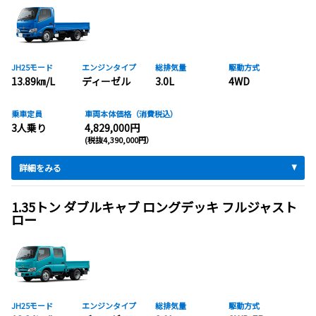
JH25モード
エンジンタイプ
総排気量
駆動方式
13.89㎞/L
ディーゼル
3.0L
4WD
乗車定員
車両本体価格（消費税込）
3人乗り
4,829,000円
(税抜4,390,000円）
詳細をみる
1.35トン ダブルキャブ ロングデッキ フルジャスト
ロー
JH25モード
エンジンタイプ
総排気量
駆動方式