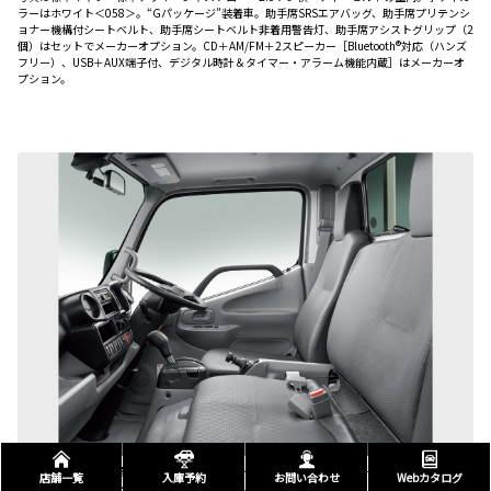
ラーはホワイト＜058＞。“Gパッケージ”装着車。助手席SRSエアバッグ、助手席プリテンシ
ョナー機構付シートベルト、助手席シートベルト非着用警告灯、助手席アシストグリップ（2
個）はセットでメーカーオプション。CD＋AM/FM＋2スピーカー［Bluetooth®対応（ハンズ
フリー）、USB＋AUX端子付、デジタル時計＆タイマー・アラーム機能内蔵］はメーカーオ
プション。
写真は標準キャブ・標準デッキ・フルジャストロー・2.0トン積・ディーゼル車。ボディカラ
店舗一覧
入庫予約
お問い合わせ
Webカタログ
ーはホワイト＜058＞。“Sパッケージ”装着車。 車型番号8