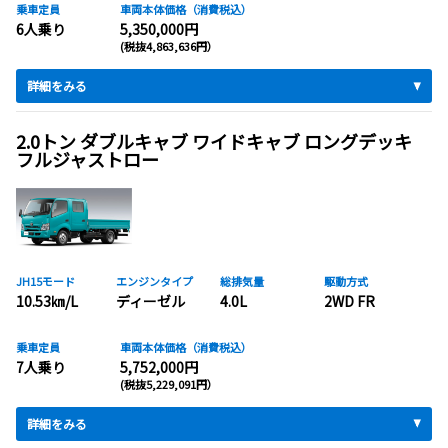
乗車定員
車両本体価格（消費税込）
6人乗り
5,350,000円
(税抜4,863,636円）
詳細をみる
2.0トン ダブルキャブ ワイドキャブ ロングデッキ
フルジャストロー
JH15モード
エンジンタイプ
総排気量
駆動方式
10.53㎞/L
ディーゼル
4.0L
2WD FR
乗車定員
車両本体価格（消費税込）
7人乗り
5,752,000円
(税抜5,229,091円）
詳細をみる