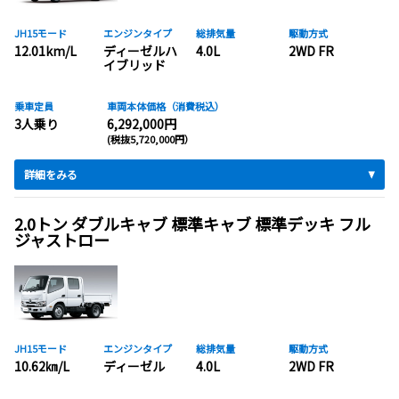
JH15モード
エンジンタイプ
総排気量
駆動方式
12.01km/L
ディーゼルハ
4.0L
2WD FR
イブリッド
乗車定員
車両本体価格（消費税込）
3人乗り
6,292,000円
(税抜5,720,000円）
詳細をみる
2.0トン ダブルキャブ 標準キャブ 標準デッキ フル
ジャストロー
JH15モード
エンジンタイプ
総排気量
駆動方式
10.62㎞/L
ディーゼル
4.0L
2WD FR