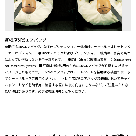
運転席SRSエアバッグ
※助手席SRSエアバッグ、助手席プリテンショナー機構付シートベルトはセットでメ
ーカーオプション。 ●SRSエアバッグおよびプリテンショナー機構は、衝突の条件
によっては作動しない場合があります。 ●SRS（乗員保護補助装置）：Supplemen
tal Restraint System ■写真は機能説明のためにSRSエアバッグが作動した状態を
イメージしたものです。 ＊SRSエアバッグはシートベルトを補助する装置です。必
ずシートベルトをご着用ください。 ＊助手席SRSエアバッグ装着車においてチャイ
ルドシートなどを助手席に装着する際には後ろ向きにしないなど、ご注意いただき
たい項目があります。必ず取扱説明書をご覧ください。