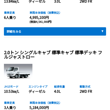
13.84㎞/L
ディーゼル
3.0L
2WD FR
乗車定員
車両本体価格（消費税込）
6人乗り
4,995,100円
(税抜4,541,000円）
詳細をみる
2.0トン シングルキャブ 標準キャブ 標準デッキ フ
ルジャストロー
JH15モード
エンジンタイプ
総排気量
駆動方式
10.53㎞/L
ディーゼル
4.0L
2WD FR
乗車定員
車両本体価格（消費税込）
3人乗り
5,184,000円