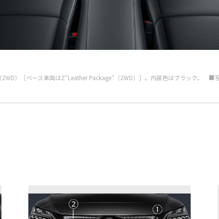
 Shade”（2WD）［ベース車両はZ“Leather Package”（2WD）］。内装色は