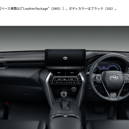
WD）［ベース車両はZ“Leather Package”（2WD）］。ボディカラーはブラック〈202〉。