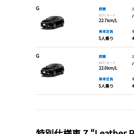
G
燃費
WLTCモード
22.7km/L
乗車定員
5人乗り
G
燃費
WLTCモード
22.0km/L
乗車定員
5人乗り
特別仕様車 Z “Leather P