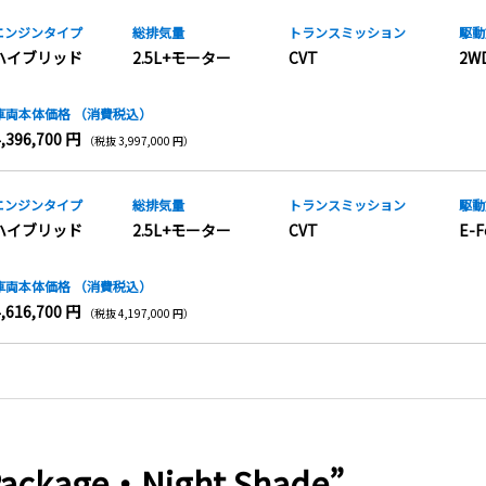
エンジンタイプ
総排気量
トランス
ミッション
駆動
ハイブリッド
2.5L+モーター
CVT
2W
車両本体価格
（消費税込）
4,396,700 円
（税抜 3,997,000 円）
エンジンタイプ
総排気量
トランス
ミッション
駆動
ハイブリッド
2.5L+モーター
CVT
E-F
車両本体価格
（消費税込）
4,616,700 円
（税抜 4,197,000 円）
ackage・Night Shade”