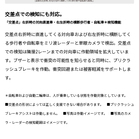
交差点での検知にも対応。
「交差点」右折時の対向直進車・右左折時の横断歩行者・自転車＊検知機能
交差点右折時に直進してくる対向車および右左折時に横断してく
る歩行者や自転車をミリ波レーダーと単眼カメラで検出。交差点
での検知は隣接2レーンまでの対向車に作動領域を拡大していま
す。ブザーと表示で衝突の可能性を知らせると同時に、プリクラ
ッシュブレーキを作動。衝突回避または被害軽減をサポートしま
す。
＊自転車および自動二輪車は、人が乗車している状態を作動対象としています。
■交差点の形状によっては正しく支援できない場合があります。 ■プリクラッシュ
ブレーキアシストは作動しません。 ■写真は作動イメージです。 ■写真のカメ
ラ・レーダーの検知範囲はイメージです。