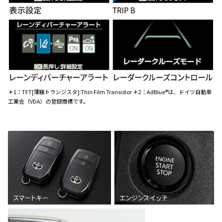
＊1：TFT[薄膜トランジスタ]:Thin Film Transistor ＊2：AdBlue®は、ドイツ自動車
工業会（VDA）の登録商標です。