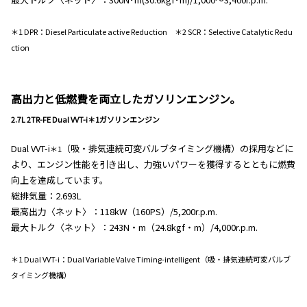
＊1 DPR：Diesel Particulate active Reduction ＊2 SCR：Selective Catalytic Redu
ction
高出力と低燃費を両立したガソリンエンジン。
2.7L 2TR-FE Dual VVT-i＊1ガソリンエンジン
Dual VVT
-i
（吸・排気連続可変バルブタイミング機構）の採用などに
＊1
より、エンジン性能を引き出し、力強いパワーを獲得するとともに燃費
向上を達成しています。
総排気量：2.693L
最高出力〈ネット〉：118kW（160PS）/5,200r.p.m.
最大トルク〈ネット〉：243N・m（24.8kgf・m）/4,000r.p.m.
＊1 Dual VVT-i：Dual Variable Valve Timing-intelligent（吸・排気連続可変バルブ
タイミング機構）