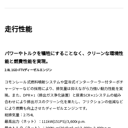
走行性能
パワーやトルクを犠牲にすることなく、クリーンな環境性
能と燃費性能を実現。
2.8L 1GD-FTVディーゼルエンジン
コモンレール式燃料噴射システムや空冷式インタークーラー付ターボチ
ャージャーなどの採用により、排気量は抑えながら力強い動力性能を実
現。また、DPR
（排出ガス浄化装置）と尿素SCR
システムの組み
＊1
＊2
合わせにより排出ガスのクリーン化を果たし、フリクションの低減など
により燃費も向上させたディーゼルエンジンです。
総排気量：2.754L
最高出力〈ネット〉：111kW(151PS)/3,600r.p.m.
最大トルク〈ネット〉：300N･m(30.6kgf･m)/1,000〜3,400r.p.m.