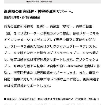
直進時の衝突回避・被害軽減をサポート。
直進時の車両・歩行者検知機能
前方の車両や歩行者（昼夜）、自転車（昼夜）、自動二輪車
（昼）をミリ波レーダーと単眼カメラで検出。警報ブザーとマル
チインフォメーションディスプレイ表示で衝突の可能性を知ら
せ、ブレーキを踏めた場合はプリクラッシュブレーキアシスト。
ブレーキを踏めなかった場合はプリクラッシュブレーキを作動さ
せ、衝突回避または被害軽減をサポートします。プリクラッシュ
ブレーキは歩行者や自転車には自車が約5〜80km/hの速度域で作
動し、衝突回避または被害軽減をサポートします。また、車両や
自動二輪車に対しては自車が約5km/h以上で作動し、衝突回避ま
たは被害軽減をサポートします。
■道路状況、交差点の形状、車両状態および天候状態等によっては作動しない場合