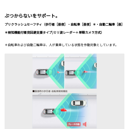
ぶつからないをサポート。
プリクラッシュセーフティ（歩行者［昼夜］・自転車［昼夜］＊・自動二輪車［昼］
＊検知機能付衝突回避支援タイプ/ミリ波レーダー＋単眼カメラ方式）
＊自転車および自動二輪車は、人が乗車している状態を作動対象としています。