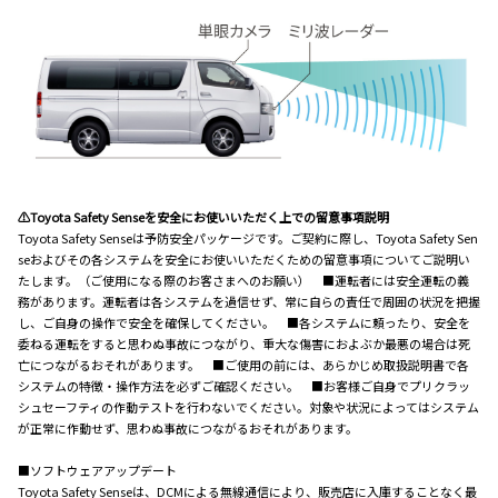
⚠Toyota Safety Senseを安全にお使いいただく上での留意事項説明
Toyota Safety Senseは予防安全パッケージです。ご契約に際し、Toyota Safety Sen
seおよびその各システムを安全にお使いいただくための留意事項についてご説明い
たします。（ご使用になる際のお客さまへのお願い） ■運転者には安全運転の義
務があります。運転者は各システムを過信せず、常に自らの責任で周囲の状況を把握
し、ご自身の操作で安全を確保してください。 ■各システムに頼ったり、安全を
委ねる運転をすると思わぬ事故につながり、重大な傷害におよぶか最悪の場合は死
亡につながるおそれがあります。 ■ご使用の前には、あらかじめ取扱説明書で各
システムの特徴・操作方法を必ずご確認ください。 ■お客様ご自身でプリクラッ
シュセーフティの作動テストを行わないでください。対象や状況によってはシステム
が正常に作動せず、思わぬ事故につながるおそれがあります。
■ソフトウェアアップデート
Toyota Safety Senseは、DCMによる無線通信により、販売店に入庫することなく最