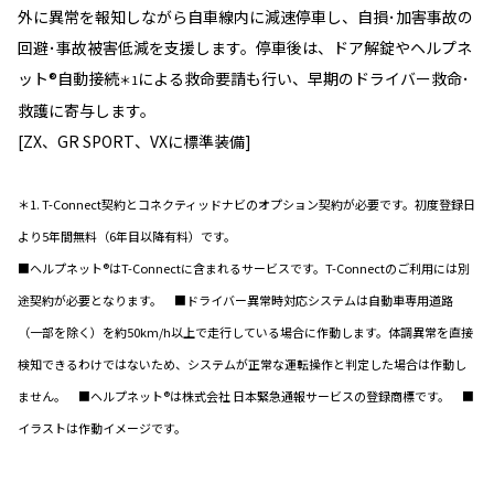
外に異常を報知しながら自車線内に減速停車し、自損･加害事故の
回避･事故被害低減を支援します。停車後は、ドア解錠やヘルプネ
ット®自動接続
による救命要請も行い、早期のドライバー救命･
＊1
救護に寄与します。
[ZX、GR SPORT、VXに標準装備]
＊1. T-Connect契約とコネクティッドナビのオプション契約が必要です。初度登録日
より5年間無料（6年目以降有料）です。
■ヘルプネット®はT-Connectに含まれるサービスです。T-Connectのご利用には別
途契約が必要となります。 ■ドライバー異常時対応システムは自動車専用道路
（一部を除く）を約50km/h以上で走行している場合に作動します。体調異常を直接
検知できるわけではないため、システムが正常な運転操作と判定した場合は作動し
ません。 ■ヘルプネット®は株式会社 日本緊急通報サービスの登録商標です。 ■
イラストは作動イメージです。