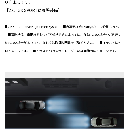
り向上します。
［ZX、GR SPORTに標準装備］
■ AHS：Adaptive High-beam System ■自車速度約15km/h以上で作動します。
■道路状況、車両状態および天候状態等によっては、作動しない場合やご利用に
なれない場合があります。詳しくは取扱説明書をご覧ください。 ■イラストは作
動イメージです。 ■イラストのカメラ・レーダーの検知範囲はイメージです。