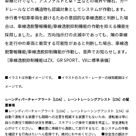
車線だけでなく、アスファルトと草・土などの境界や縁石、ガー
ドレールなどの構造物も認識対象としてシステムが作動します。
歩行者や駐車車両を避けるための意図的な車線逸脱と判断した場
合は、車線逸脱警報機能/車線逸脱抑制機能の作動を抑える機能を
採用しました。また、方向指示灯の点滅中であっても、隣の車線
を走行中の車両と衝突する可能性があると判断した場合、車線逸
脱警報機能/車線逸脱抑制機能が作動し、音声でお知らせします。
［車線逸脱抑制機能はZX、GR SPORT、VXに標準装備］
■イラストは作動イメージです。 ■イラストのカメラ・レーダーの検知範囲はイ
メージです。
レーンディパーチャーアラート［LDA］、レーントレーシングアシスト［LTA］の留
意事項
■レーンディパーチャーアラート［LDA］、レーントレーシングアシスト［LTA］は
自動で運転する装置でも周囲への注意を軽減する装置でもないため、運転者は常に
自らの責任で周囲の状況を把握し、ステアリング操作で進路を修正し、安全運転を
心がけてください。 ■故意に車線から逸脱して走行するなど、各システムの作動
を確認する行為はたいへん危険です。絶対におやめください。 ■安全性の観点か