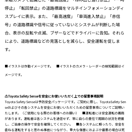
停止」「転回禁止」の道路標識をマルチインフォメーションディ
スプレイに表示。また、「最高速度」「車両進入禁止」「赤信
号」の道路標識や信号に従っていないとシステムが判断した場
合、表示の反転や点滅、ブザーなどでドライバーに告知。それら
により、道路標識などの見落としを減らし、安全運転を促しま
す。
■イラストは作動イメージです。 ■イラストのカメラ・レーダーの検知範囲はイ
メージです。
⚠Toyota Safety Senseを安全にお使いいただく上での留意事項説明
Toyota Safety Senseは予防安全パッケージです。ご契約に際し、ToyotaSafety Sen
seおよびその各システムを安全にお使いいただくための留意事項についてご説明い
たします。（ご使用になる際のお客様へのお願い） ■運転者には安全運転の義務
があります。運転者は各システムを過信せず、常に自らの責任で周囲の状況を把握
し、ご自身の操作で安全を確保してください。 ■各システムに頼ったり、安全を
委ねる運転をすると思わぬ事故につながり、重大な傷害におよぶか最悪の場合は死