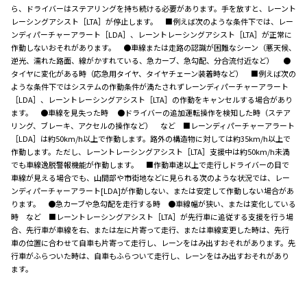
ら、ドライバーはステアリングを持ち続ける必要があります。手を放すと、レーント
レーシングアシスト［LTA］が停止します。 ■例えば次のような条件下では、レー
ンディパーチャーアラート［LDA］、レーントレーシングアシスト［LTA］が正常に
作動しないおそれがあります。 ●車線または走路の認識が困難なシーン（悪天候、
逆光、濡れた路面、線がかすれている、急カーブ、急勾配、分合流付近など） ●
タイヤに変化がある時（応急用タイヤ、タイヤチェーン装着時など） ■例えば次の
ような条件下ではシステムの作動条件が満たされずレーンディパーチャーアラート
［LDA］、レーントレーシングアシスト［LTA］の作動をキャンセルする場合があり
ます。 ●車線を見失った時 ●ドライバーの追加運転操作を検知した時（ステア
リング、ブレーキ、アクセルの操作など） など ■レーンディパーチャーアラート
［LDA］は約50km/h以上で作動します。路外の構造物に対しては約35km/h以上で
作動します。ただし、レーントレーシングアシスト［LTA］支援中は約50km/h未満
でも車線逸脱警報機能が作動します。 ■作動車速以上で走行しドライバーの目で
車線が見える場合でも、山間部や市街地などに見られる次のような状況では、レー
ンディパーチャーアラート[LDA]が作動しない、または安定して作動しない場合があ
ります。 ●急カーブや急勾配を走行する時 ●車線幅が狭い、または変化している
時 など ■レーントレーシングアシスト［LTA］が先行車に追従する支援を行う場
合、先行車が車線を右、または左に片寄って走行、または車線変更した時は、先行
車の位置に合わせて自車も片寄って走行し、レーンをはみ出すおそれがあります。先
行車がふらついた時は、自車もふらついて走行し、レーンをはみ出すおそれがあり
ます。