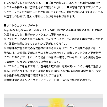
亡につながるおそれがあります。 ■ご使用の前には、あらかじめ取扱説明書で各
システムの特徴・操作方法を必ずご確認ください。 ■お客様ご自身でプリクラッ
シュセーフティの作動テストを行わないでください。対象や状況によってはシステム
が正常に作動せず、思わぬ事故につながるおそれがあります。
■ソフトウェアアップデート
Toyota Safety Senseの一部のプログラムは、DCMによる無線通信により、販売店に
入庫することなく最新のソフトウェアに更新できます。
※ソフトウェアの更新がある場合、ディスプレイオーディオに通知画面が表示されま
す。画面の指示に従ってすみやかに更新してください。
※お客様の安全や車両の保安基準に関わる重大なソフトウェア更新が必要になった
場合には、お客様の更新の許諾の有無にかかわらず、自動でソフトウェア更新を行
うことがあります。また、この場合にお客様が許諾していなかった他の機能も含め
て最新バージョンに更新される場合があります。
※ソフトウェアを更新すると、各機能の取り扱い方法が変わったり、機能が追加さ
れることがあります。変更・追加された内容は、toyota.jp内の取扱説明書ページに
ある最新の取扱説明書で確認することができます。
※無線通信によるソフトウェアアップデートはT-Connect契約が必要です。