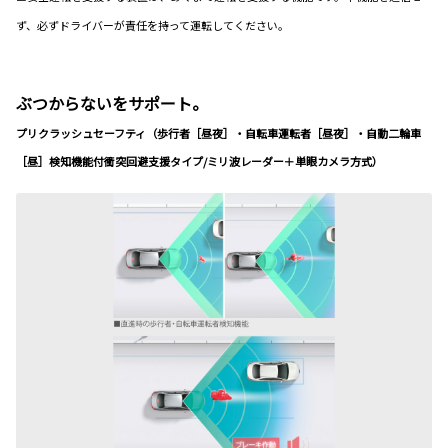
ず、必ずドライバーが責任を持って運転してください。
ぶつからないをサポート。
プリクラッシュセーフティ（歩行者［昼夜］・自転車運転者［昼夜］・自動二輪車
［昼］検知機能付衝突回避支援タイプ/ミリ波レーダー＋単眼カメラ方式）