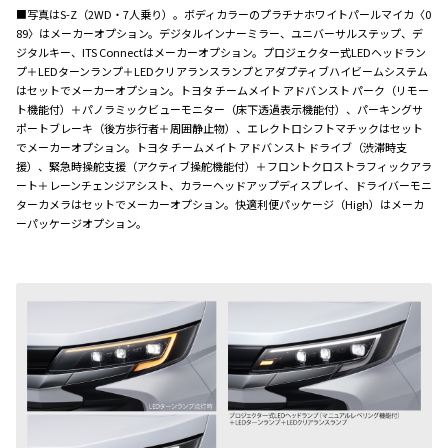
■写真はS-Z（2WD・7人乗り）。ボディカラーのプラチナホワイトパールマイカ〈0
89〉はメーカーオプション。デジタルインナーミラー、ユニバーサルステップ、デ
ジタルキー、ITS Connectはメーカーオプション。プロジェクター式LEDヘッドラン
プ＋LEDターンランプ＋LEDクリアランスランプとアダプティブハイビームシステム
はセットでメーカーオプション。トヨタ チームメイト アドバンスト パーク（リモー
ト機能付）＋パノラミックビューモニター（床下透過表示機能付）、パーキングサ
ポートブレーキ（後方歩行者＋周囲静止物）、エレクトロシフトマチックはセット
でメーカーオプション。トヨタ チームメイト アドバンスト ドライブ（渋滞時支
援）、緊急時操舵支援（アクティブ操舵機能付）＋フロントクロストラフィックアラ
ート＋レーンチェンジアシスト、カラーヘッドアップディスプレイ、ドライバーモニ
ターカメラはセットでメーカーオプション。快適利便パッケージ（High）はメーカ
ーパッケージオプション。