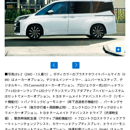
+
■写真はS-Z（2WD・7人乗り）。ボディカラーのプラチナホワイトパールマイカ〈0
89〉はメーカーオプション。デジタルインナーミラー、ユニバーサルステップ、デ
ジタルキー、ITS Connectはメーカーオプション。プロジェクター式LEDヘッドラン
プ＋LEDターンランプ＋LEDクリアランスランプとアダプティブハイビームシステム
はセットでメーカーオプション。トヨタ チームメイト アドバンスト パーク（リモー
ト機能付）＋パノラミックビューモニター（床下透過表示機能付）、パーキングサ
ポートブレーキ（後方歩行者＋周囲静止物）、エレクトロシフトマチックはセット
でメーカーオプション。トヨタ チームメイト アドバンスト ドライブ（渋滞時支
援）、緊急時操舵支援（アクティブ操舵機能付）＋フロントクロストラフィックアラ
ート＋レーンチェンジアシスト、カラーヘッドアップディスプレイ、ドライバーモニ
ターカメラはセットでメーカーオプション。快適利便パッケージ（High）はメーカ