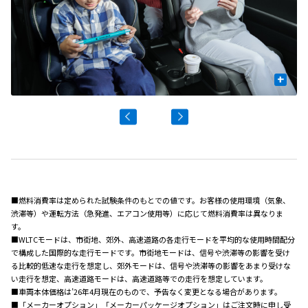
+
■燃料消費率は定められた試験条件のもとでの値です。お客様の使用環境（気象、
渋滞等）や運転方法（急発進、エアコン使用等）に応じて燃料消費率は異なりま
す。
■WLTCモードは、市街地、郊外、高速道路の各走行モードを平均的な使用時間配分
で構成した国際的な走行モードです。市街地モードは、信号や渋滞等の影響を受け
る比較的低速な走行を想定し、郊外モードは、信号や渋滞等の影響をあまり受けな
い走行を想定、高速道路モードは、高速道路等での走行を想定しています。
■車両本体価格は’26年4月現在のもので、予告なく変更となる場合があります。
■「メーカーオプション」「メーカーパッケージオプション」はご注文時に申し受