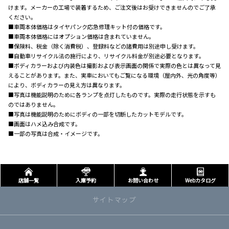
けます。メーカーの工場で装着するため、ご注文後はお受けできませんのでご了承
ください。
■車両本体価格はタイヤパンク応急修理キット付の価格です。
■車両本体価格にはオプション価格は含まれていません。
■保険料、税金（除く消費税）、登録料などの諸費用は別途申し受けます。
■自動車リサイクル法の施行により、リサイクル料金が別途必要となります。
■ボディカラーおよび内装色は撮影および表示画面の関係で実際の色とは異なって見
えることがあります。また、実車においてもご覧になる環境（屋内外、光の角度等）
により、ボディカラーの見え方は異なります。
■写真は機能説明のために各ランプを点灯したものです。実際の走行状態を示すも
のではありません。
■写真は機能説明のためにボディの一部を切断したカットモデルです。
■画面はハメ込み合成です。
■一部の写真は合成・イメージです。
店舗一覧
入庫予約
お問い合わせ
Webカタログ
サイトマップ