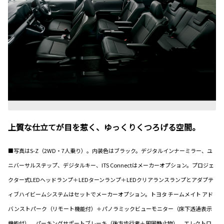
上質な仕立てが目を惹く、ゆっくりくつろげる空間。
■写真はS-Z（2WD・7人乗り）。内装色はブラック。デジタルインナーミラー、ユ
ニバーサルステップ、デジタルキー、ITS Connectはメーカーオプション。プロジェ
クター式LEDヘッドランプ＋LEDターンランプ＋LEDクリアランスランプとアダプテ
ィブハイビームシステムはセットでメーカーオプション。トヨタ チームメイト アド
バンストパーク（リモート機能付）＋パノラミックビューモニター（床下透過表示
機能付）、パーキングサポートブレーキ（後方歩行者＋周囲静止物）、エレクトロ