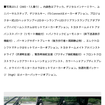
■写真はS-Z（2WD・7人乗り）。内装色はブラック。デジタルインナーミラー、ユ
ニバーサルステップ、デジタルキー、ITS Connectはメーカーオプション。プロジェ
クター式LEDヘッドランプ＋LEDターンランプ＋LEDクリアランスランプとアダプテ
ィブハイビームシステムはセットでメーカーオプション。トヨタ チームメイト アド
バンスト パーク（リモート機能付）＋パノラミックビューモニター（床下透過表示
機能付）、パーキングサポートブレーキ（後方歩行者＋周囲静止物）、エレクトロ
シフトマチックはセットでメーカーオプション。トヨタ チームメイト アドバンスト
ドライブ（渋滞時支援）、緊急時操舵支援（アクティブ操舵機能付）＋フロントクロ
ストラフィックアラート＋レーンチェンジアシスト、カラーヘッドアップディスプレ
イ、ドライバーモニターカメラはセットでメーカーオプション。快適利便パッケー
ジ（High）はメーカーパッケージオプション。