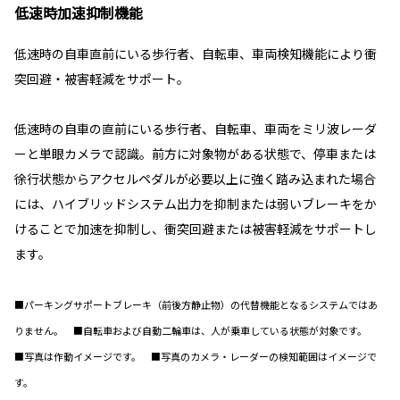
低速時加速抑制機能
低速時の自車直前にいる歩行者、自転車、車両検知機能により衝
突回避・被害軽減をサポート。
低速時の自車の直前にいる歩行者、自転車、車両をミリ波レーダ
ーと単眼カメラで認識。前方に対象物がある状態で、停車または
徐行状態からアクセルペダルが必要以上に強く踏み込まれた場合
には、ハイブリッドシステム出力を抑制または弱いブレーキをか
けることで加速を抑制し、衝突回避または被害軽減をサポートし
ます。
■パーキングサポートブレーキ（前後方静止物）の代替機能となるシステムではあ
りません。 ■自転車および自動二輪車は、人が乗車している状態が対象です。
■写真は作動イメージです。 ■写真のカメラ・レーダーの検知範囲はイメージで
す。