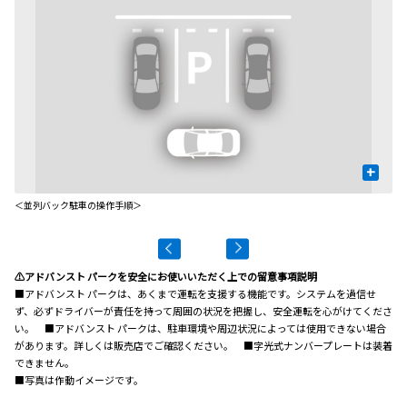
+
＜並列バック駐車の操作手順＞
＜
＊
⚠アドバンスト パークを安全にお使いいただく上での留意事項説明
■アドバンスト パークは、あくまで運転を支援する機能です。システムを過信せ
ず、必ずドライバーが責任を持って周囲の状況を把握し、安全運転を心がけてくださ
い。 ■アドバンスト パークは、駐車環境や周辺状況によっては使用できない場合
があります。詳しくは販売店でご確認ください。 ■字光式ナンバープレートは装着
できません。
■写真は作動イメージです。