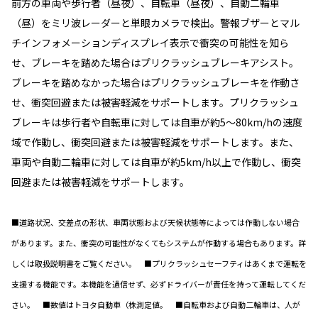
前方の車両や歩行者（昼夜）、自転車（昼夜）、自動二輪車
（昼）をミリ波レーダーと単眼カメラで検出。警報ブザーとマル
チインフォメーションディスプレイ表示で衝突の可能性を知ら
せ、ブレーキを踏めた場合はプリクラッシュブレーキアシスト。
ブレーキを踏めなかった場合はプリクラッシュブレーキを作動さ
せ、衝突回避または被害軽減をサポートします。プリクラッシュ
ブレーキは歩行者や自転車に対しては自車が約5〜80km/hの速度
域で作動し、衝突回避または被害軽減をサポートします。また、
車両や自動二輪車に対しては自車が約5km/h以上で作動し、衝突
回避または被害軽減をサポートします。
■道路状況、交差点の形状、車両状態および天候状態等によっては作動しない場合
があります。また、衝突の可能性がなくてもシステムが作動する場合もあります。詳
しくは取扱説明書をご覧ください。 ■プリクラッシュセーフティはあくまで運転を
支援する機能です。本機能を過信せず、必ずドライバーが責任を持って運転してくだ
さい。 ■数値はトヨタ自動車（株測定値。 ■自転車および自動二輪車は、人が