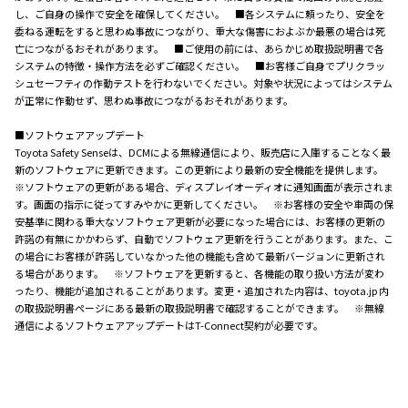
し、ご自身の操作で安全を確保してください。 ■各システムに頼ったり、安全を
委ねる運転をすると思わぬ事故につながり、重大な傷害におよぶか最悪の場合は死
亡につながるおそれがあります。 ■ご使用の前には、あらかじめ取扱説明書で各
システムの特徴・操作方法を必ずご確認ください。 ■お客様ご自身でプリクラッ
シュセーフティの作動テストを行わないでください。対象や状況によってはシステム
が正常に作動せず、思わぬ事故につながるおそれがあります。
■ソフトウェアアップデート
Toyota Safety Senseは、DCMによる無線通信により、販売店に入庫することなく最
新のソフトウェアに更新できます。この更新により最新の安全機能を提供します。
※ソフトウェアの更新がある場合、ディスプレイオーディオに通知画面が表示されま
す。画面の指示に従ってすみやかに更新してください。 ※お客様の安全や車両の保
安基準に関わる重大なソフトウェア更新が必要になった場合には、お客様の更新の
許諾の有無にかかわらず、自動でソフトウェア更新を行うことがあります。また、こ
の場合にお客様が許諾していなかった他の機能も含めて最新バージョンに更新され
る場合があります。 ※ソフトウェアを更新すると、各機能の取り扱い方法が変わ
ったり、機能が追加されることがあります。変更・追加された内容は、toyota.jp 内
の取扱説明書ページにある最新の取扱説明書で確認することができます。 ※無線
通信によるソフトウェアアップデートはT-Connect契約が必要です。