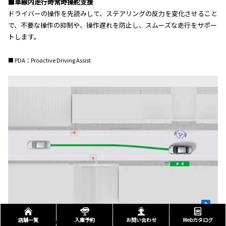
■車線内走行時常時操舵支援
ドライバーの操作を先読みして、ステアリングの反力を変化させること
で、不要な操作の抑制や、操作遅れを防止し、スムーズな走行をサポー
トします。
■ PDA：Proactive Driving Assist
+
店舗一覧
入庫予約
お問い合わせ
Webカタログ
歩行者/自転車/駐車車両に対する支援［操舵・減速制御］
先