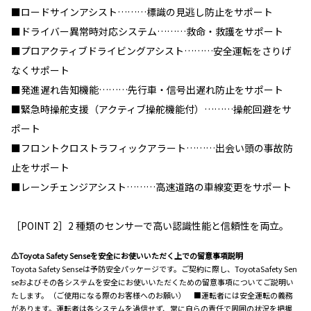
■ロードサインアシスト………標識の見逃し防止をサポート
■ドライバー異常時対応システム………救命・救護をサポート
■プロアクティブドライビングアシスト………安全運転をさりげ
なくサポート
■発進遅れ告知機能………先行車・信号出遅れ防止をサポート
■緊急時操舵支援（アクティブ操舵機能付）………操舵回避をサ
ポート
■フロントクロストラフィックアラート………出会い頭の事故防
止をサポート
■レーンチェンジアシスト………高速道路の車線変更をサポート
［POINT 2］2 種類のセンサーで高い認識性能と信頼性を両立。
⚠Toyota Safety Senseを安全にお使いいただく上での留意事項説明
Toyota Safety Senseは予防安全パッケージです。ご契約に際し、ToyotaSafety Sen
seおよびその各システムを安全にお使いいただくための留意事項についてご説明い
たします。（ご使用になる際のお客様へのお願い） ■運転者には安全運転の義務
があります。運転者は各システムを過信せず、常に自らの責任で周囲の状況を把握