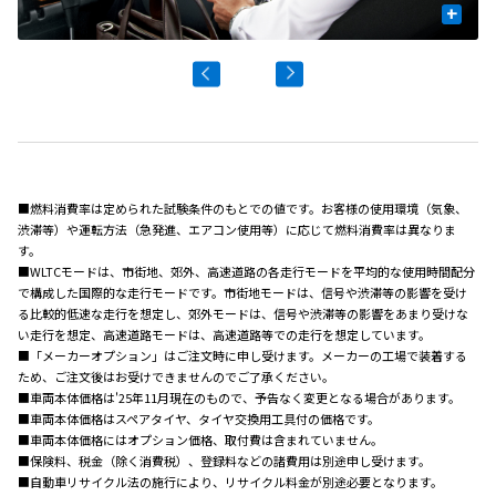
+
■燃料消費率は定められた試験条件のもとでの値です。お客様の使用環境（気象、
渋滞等）や運転方法（急発進、エアコン使用等）に応じて燃料消費率は異なりま
す。
■WLTCモードは、市街地、郊外、高速道路の各走行モードを平均的な使用時間配分
で構成した国際的な走行モードです。市街地モードは、信号や渋滞等の影響を受け
る比較的低速な走行を想定し、郊外モードは、信号や渋滞等の影響をあまり受けな
い走行を想定、高速道路モードは、高速道路等での走行を想定しています。
■「メーカーオプション」はご注文時に申し受けます。メーカーの工場で装着する
ため、ご注文後はお受けできませんのでご了承ください。
■車両本体価格は'25年11月現在のもので、予告なく変更となる場合があります。
■車両本体価格はスペアタイヤ、タイヤ交換用工具付の価格です。
■車両本体価格にはオプション価格、取付費は含まれていません。
■保険料、税金（除く消費税）、登録料などの諸費用は別途申し受けます。
■自動車リサイクル法の施行により、リサイクル料金が別途必要となります。