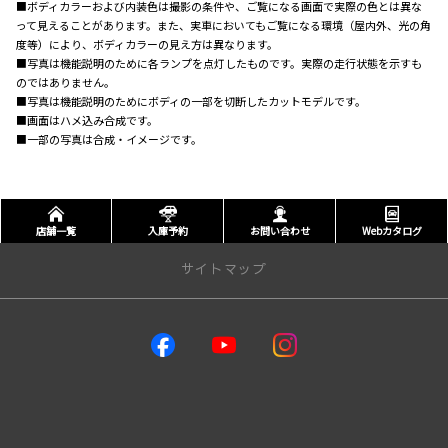
■ボディカラーおよび内装色は撮影の条件や、ご覧になる画面で実際の色とは異な
って見えることがあります。また、実車においてもご覧になる環境（屋内外、光の角
度等）により、ボディカラーの見え方は異なります。
■写真は機能説明のために各ランプを点灯したものです。実際の走行状態を示すも
のではありません。
■写真は機能説明のためにボディの一部を切断したカットモデルです。
■画面はハメ込み合成です。
■一部の写真は合成・イメージです。
店舗一覧
入庫予約
お問い合わせ
Webカタログ
サイトマップ
取り扱い車種
GR86
GRヤリス
GRカローラ
MIRAI