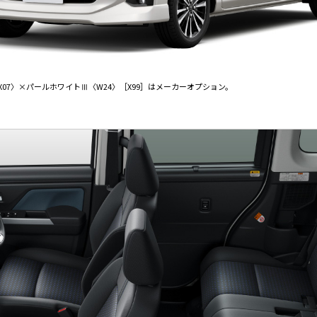
07〉×パールホワイトⅢ〈W24〉［X99］はメーカーオプション。