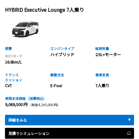
HYBRID Executive Lounge 7人乗り
燃費
エンジンタイプ
総排気量
ハイブリッド
2.5L+モーター
WLTCモード
16.8km/L
トランス
駆動方法
乗車定員
ミッション
CVT
E-Four
7人乗り
車両本体価格
（消費税込）
9,069,500 円
（税抜 8,245,000 円）
詳細をみる
見積りシミュレーション