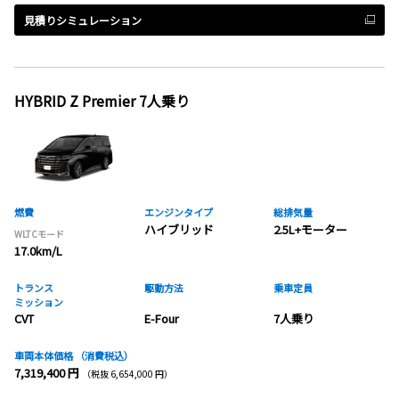
見積りシミュレーション
HYBRID Z Premier 7人乗り
燃費
エンジンタイプ
総排気量
ハイブリッド
2.5L+モーター
WLTCモード
17.0km/L
トランス
駆動方法
乗車定員
ミッション
CVT
E-Four
7人乗り
車両本体価格
（消費税込）
7,319,400 円
（税抜 6,654,000 円）