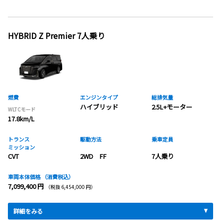
HYBRID Z Premier 7人乗り
燃費
エンジンタイプ
総排気量
ハイブリッド
2.5L+モーター
WLTCモード
17.8km/L
トランス
駆動方法
乗車定員
ミッション
CVT
2WD FF
7人乗り
車両本体価格
（消費税込）
7,099,400 円
（税抜 6,454,000 円）
詳細をみる