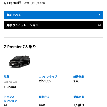
6,749,600 円
（税抜 6,136,000 円）
詳細をみる
見積りシミュレーション
Z Premier 7人乗り
燃費
エンジンタイプ
総排気量
ガソリン
2.4L
WLTCモード
10.2km/L
トランス
駆動方法
乗車定員
ミッション
AT
4WD
7人乗り