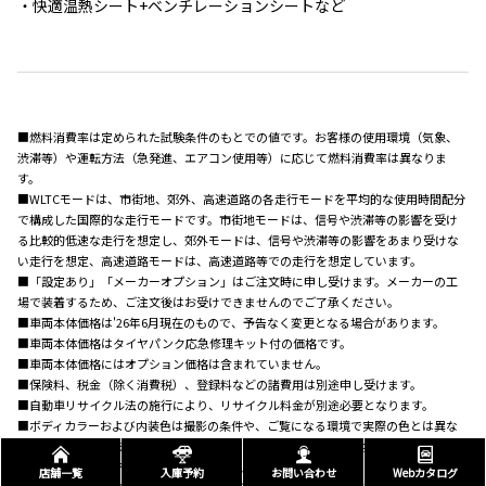
・快適温熱シート+ベンチレーションシートなど
■燃料消費率は定められた試験条件のもとでの値です。お客様の使用環境（気象、
渋滞等）や運転方法（急発進、エアコン使用等）に応じて燃料消費率は異なりま
す。
■WLTCモードは、市街地、郊外、高速道路の各走行モードを平均的な使用時間配分
で構成した国際的な走行モードです。市街地モードは、信号や渋滞等の影響を受け
る比較的低速な走行を想定し、郊外モードは、信号や渋滞等の影響をあまり受けな
い走行を想定、高速道路モードは、高速道路等での走行を想定しています。
■「設定あり」「メーカーオプション」はご注文時に申し受けます。メーカーの工
場で装着するため、ご注文後はお受けできませんのでご了承ください。
■車両本体価格は'26年6月現在のもので、予告なく変更となる場合があります。
■車両本体価格はタイヤパンク応急修理キット付の価格です。
■車両本体価格にはオプション価格は含まれていません。
■保険料、税金（除く消費税）、登録料などの諸費用は別途申し受けます。
■自動車リサイクル法の施行により、リサイクル料金が別途必要となります。
■ボディカラーおよび内装色は撮影の条件や、ご覧になる環境で実際の色とは異な
って見えることがあります。また、実車においてもご覧になる環境（屋内外、光の角
度等）により、ボディカラーや内装色の見え方は異なります。
店舗一覧
入庫予約
お問い合わせ
Webカタログ