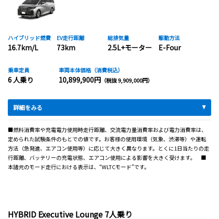
ハイブリッド燃費
EV走行距離
総排気量
駆動方法
16.7km/L
73km
2.5L+モーター
E-Four
乗車定員
車両本体価格（消費税込）
6 人乗り
10,899,900円
（税抜 9,909,000円）
詳細をみる
■燃料消費率や充電電力使用時走行距離、交流電力量消費率および電力消費率は、
定められた試験条件のもとでの値です。お客様の使用環境（気象、渋滞等）や運転
方法（急発進、エアコン使用等）に応じて大きく異なります。とくに1日当たりの走
行距離、バッテリーの充電状態、エアコン使用による影響を大きく受けます。 ■
本諸元のモード走行における表示は、“WLTCモード”です。
HYBRID Executive Lounge 7人乗り