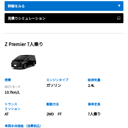
詳細をみる
見積りシミュレーション
Z Premier 7人乗り
燃費
エンジンタイプ
総排気量
ガソリン
2.4L
WLTCモード
10.7km/L
トランス
駆動方法
乗車定員
ミッション
AT
2WD FF
7人乗り
車両本体価格
（消費税込）