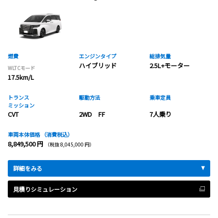
燃費
エンジンタイプ
総排気量
ハイブリッド
2.5L+モーター
WLTCモード
17.5km/L
トランス
駆動方法
乗車定員
ミッション
CVT
2WD FF
7人乗り
車両本体価格
（消費税込）
8,849,500 円
（税抜 8,045,000 円）
詳細をみる
見積りシミュレーション