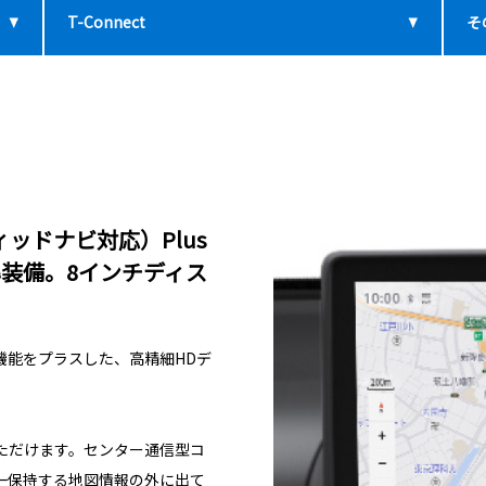
T-Connect
そ
ッドナビ対応）Plus
準装備。8インチディス
機能をプラスした、高精細HDデ
ただけます。センター通信型コ
一保持する地図情報の外に出て