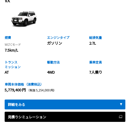
VX
燃費
エンジンタイプ
総排気量
ガソリン
2.7L
WLTCモード
7.5km/L
トランス
駆動方法
乗車定員
ミッション
AT
4WD
7人乗り
車両本体価格
（消費税込）
5,779,400 円
（税抜 5,254,000 円）
詳細をみる
見積りシミュレーション