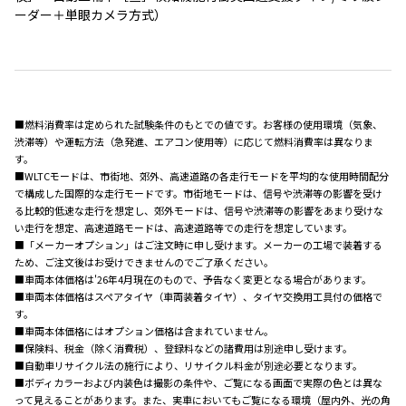
ーダー＋単眼カメラ方式）
■燃料消費率は定められた試験条件のもとでの値です。お客様の使用環境（気象、
渋滞等）や運転方法（急発進、エアコン使用等）に応じて燃料消費率は異なりま
す。
■WLTCモードは、市街地、郊外、高速道路の各走行モードを平均的な使用時間配分
で構成した国際的な走行モードです。市街地モードは、信号や渋滞等の影響を受け
る比較的低速な走行を想定し、郊外モードは、信号や渋滞等の影響をあまり受けな
い走行を想定、高速道路モードは、高速道路等での走行を想定しています。
■「メーカーオプション」はご注文時に申し受けます。メーカーの工場で装着する
ため、ご注文後はお受けできませんのでご了承ください。
■車両本体価格は'26年4月現在のもので、予告なく変更となる場合があります。
■車両本体価格はスペアタイヤ（車両装着タイヤ）、タイヤ交換用工具付の価格で
す。
■車両本体価格にはオプション価格は含まれていません。
■保険料、税金（除く消費税）、登録料などの諸費用は別途申し受けます。
■自動車リサイクル法の施行により、リサイクル料金が別途必要となります。
■ボディカラーおよび内装色は撮影の条件や、ご覧になる画面で実際の色とは異な
って見えることがあります。また、実車においてもご覧になる環境（屋内外、光の角