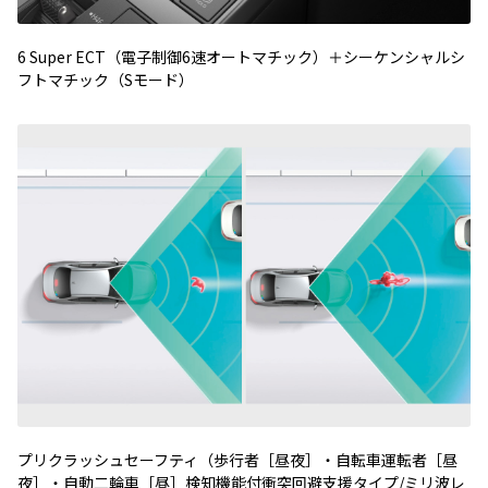
6 Super ECT（電子制御6速オートマチック）＋シーケンシャルシ
フトマチック（Sモード）
プリクラッシュセーフティ（歩行者［昼夜］・自転車運転者［昼
夜］・自動二輪車［昼］検知機能付衝突回避支援タイプ/ミリ波レ