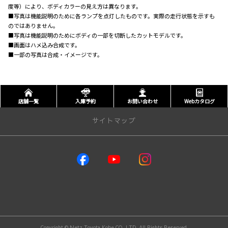
度等）により、ボディカラーの見え方は異なります。
■写真は機能説明のために各ランプを点灯したものです。実際の走行状態を示すも
のではありません。
■写真は機能説明のためにボディの一部を切断したカットモデルです。
■画面はハメ込み合成です。
■一部の写真は合成・イメージです。
店舗一覧
入庫予約
お問い合わせ
Webカタログ
サイトマップ
取り扱い車種
GR86
GRヤリス
GRカローラ
MIRAI
RAV4
bZ4X
Copyright © Netz Toyota Kobe CO.,LTD. All Rights Reserved.