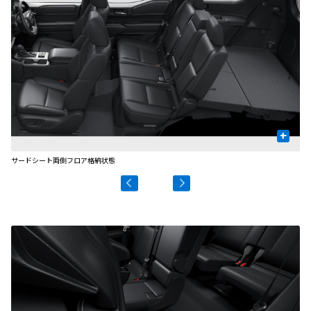
+
サードシート両側フロア格納状態
セ