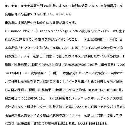
★、★★、★★★車室空間での試験による約１時間の効果であり、実使用環境・実
使用条件での結果ではありません。＊2＊3＊4
●効果には個人差や作動条件による差があります。
＊1. nanoe（ナノイー）=nano-technology+electric最先端のテクノロジーから生ま
れた“水に包まれている電気を帯びたイオン”のこと。 ＊2. 試験機関：（一財）日
本食品分析センター／試験方法：実車において付着したウイルス感染価を測定／抑
制の方法：ナノイーを放出／対象：付着したウイルス／試験したウイルスの種類：1
種類／試験結果：1時間で99％以上抑制。第20073697001-0101号。報告書日付：202
0年12月4日 ＊3. 試験機関：（一財）日本食品分析センター／試験方法：実車にお
いて付着した菌数を測定／抑制の方法：ナノイーを放出／対象：付着した菌／試験
した菌の種類：1種類／試験結果：1時間で99％以上抑制。第15038623001-0101号。
報告書日付：2015年5月12日 ＊4. 試験機関：パナソニック ホールディングス株式
会社プロダクト解析センター／試験方法：実車において布に付着させたタバコ臭を6
段階臭気強度表示法による検証／脱臭の方法：ナノイーを放出／対象：付着したタ
バコ臭／試験結果：1時間で臭気強度1.8以上低減。BAA33-150318-M35。