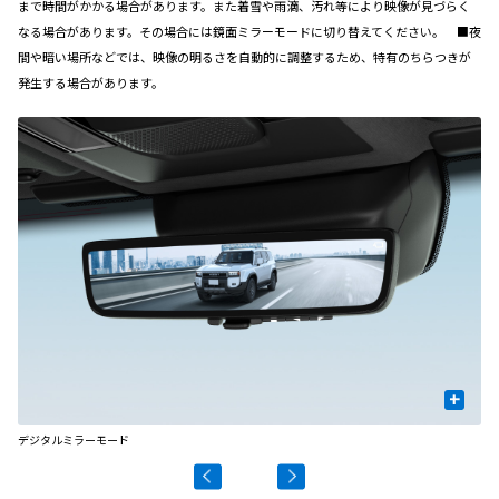
まで時間がかかる場合があります。また着雪や雨滴、汚れ等により映像が見づらく
なる場合があります。その場合には鏡面ミラーモードに切り替えてください。 ■夜
間や暗い場所などでは、映像の明るさを自動的に調整するため、特有のちらつきが
発生する場合があります。
+
デジタルミラーモード
鏡