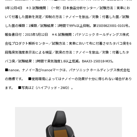
0年12月4日 ＊3. 試験機関：（一財）日本食品分析センター／試験方法：実車にお
いて付着した菌数を測定／抑制の方法：ナノイーを放出／対象：付着した菌／試験
した菌の種類：1種類／試験結果：1時間で99％以上抑制。第15038623001-0101号。
報告書日付：2015年5月12日 ＊4. 試験機関：パナソニック ホールディングス株式
会社プロダクト解析センター／試験方法：実車において布に付着させたタバコ臭を6
段階臭気強度表示法による検証／脱臭の方法：ナノイーを放出／対象：付着したタ
バコ臭／試験結果：1時間で臭気強度1.8以上低減。BAA33-150318-M35。
■nanoe、ナノイー及びnanoeマークは、パナソニック ホールディングス株式会社
の商標です。 ■使用環境によってはナノイーの効果が十分に得られない場合があり
ます。 ■写真はZ（ハイブリッド・2WD）。