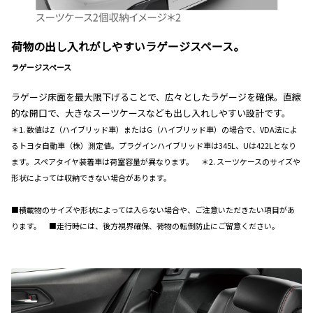
荷物の出し入れがしやすいラゲージスペース。
ラゲージスペース
ラゲージ床面を最大限下げることで、広々としたラゲージを確保。直線
的な開口で、大きなスーツケースなども出し入れしやすい設計です。
＊1. 数値はZ（ハイブリッド車）またはG（ハイブリッド車）の場合で、VDA法によ
るトヨタ自動車（株）測定値。プラグインハイブリッド車は345L、Uは422Lとなり
ます。スペアタイヤ装着車は荷室容量が異なります。
＊2. スーツケースのサイズや
形状によっては収納できない場合があります。
■積載物のサイズや形状によっては入らない場合や、ご注意いただきたい項目があ
ります。 ■走行時には、後方視界確保、荷物の転倒防止にご留意ください。