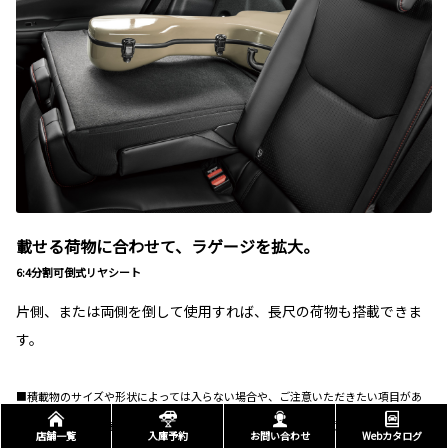
載せる荷物に合わせて、ラゲージを拡大。
6:4分割可倒式リヤシート
片側、または両側を倒して使用すれば、長尺の荷物も搭載できま
す。
■積載物のサイズや形状によっては入らない場合や、ご注意いただきたい項目があ
ります。 ■走行時には、後方視界確保、荷物の転倒防止にご留意ください。
店舗一覧
入庫予約
お問い合わせ
Webカタログ