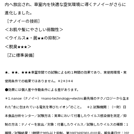
内へ放出され、車室内を快適な空気環境に導くナノイーがさらに
進化しました。
［ナノイーの技術］
＜お肌や髪にやさしい弱酸性＞
＜ウイルス
・菌
の抑制＞
★
★★
＜脱臭
＞
★★★
［Zに標準装備］
★、★★、★★★車室空間での試験による約１時間の効果であり、実使用環境・実
使用条件での結果ではありません。＊2＊3＊4
●効果には個人差や作動条件による差があります。
＊1. nanoe（ナノイー）=nano-technology+electric最先端のテクノロジーから生ま
れた“水に包まれている電気を帯びたイオン”のこと。 ＊2. 試験機関：（一財）日
本食品分析センター／試験方法：実車において付着したウイルス感染価を測定／抑
制の方法：ナノイーを放出／対象：付着したウイルス／試験したウイルスの種類：1
種類／試験結果：1時間で99％以上抑制。第20073697001-0101号。報告書日付：202