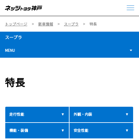
トップページ
新車情報
スープラ
特長
スープラ
MENU
特長
走行性能
外観・内装
機能・装備
安全性能