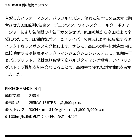
3.0L B58 直列6 気筒エンジン
卓越したパフォーマンス、パワフルな加速、優れた効率性を高次元で融
合させた3.0L直列6気筒ターボエンジン。ツインスクロールターボチャ
ージャーにより気筒間の排気干渉をふせぎ、低回転域から高回転まで全
域にわたって、圧倒的なパワーとドライバーの意志に即座に反応するダ
イレクトなレスポンスを発揮します。さらに、高圧の燃料を燃焼室内に
直接噴射する高精度ダイレクトインジェクションシステムに、無段階可
変バルブリフト、吸排気無段階可変バルブタイミング機構、アイドリン
グストップ機能を組み合わせることで、高効率で優れた燃費性能を実現
しました。
PERFORMANCE [RZ]
総排気量 2.997L
最高出力 285kW［387PS］/5,800r.p.m.
最大トルク 500N・m［51.0kgf・m］/1,800-5,000r.p.m.
0-100km/h加速 6MT：4.4秒、8AT：4.1秒