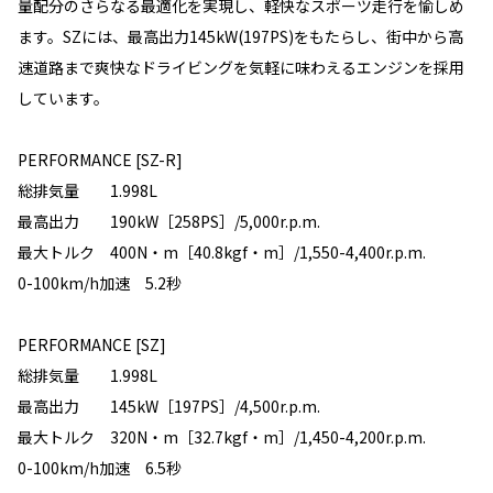
量配分のさらなる最適化を実現し、軽快なスポーツ走行を愉しめ
ます。SZには、最高出力145kW(197PS)をもたらし、街中から高
速道路まで爽快なドライビングを気軽に味わえるエンジンを採用
しています。
PERFORMANCE [SZ-R]
総排気量 1.998L
最高出力 190kW［258PS］/5,000r.p.m.
最大トルク 400N・m［40.8kgf・m］/1,550-4,400r.p.m.
0-100km/h加速 5.2秒
PERFORMANCE [SZ]
総排気量 1.998L
最高出力 145kW［197PS］/4,500r.p.m.
最大トルク 320N・m［32.7kgf・m］/1,450-4,200r.p.m.
0-100km/h加速 6.5秒