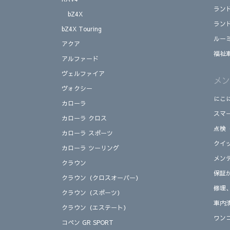
ラン
bZ4X
ラン
bZ4X Touring
ルー
アクア
福祉
アルファード
ヴェルファイア
メン
ヴォクシー
にこ
カローラ
スマ
カローラ クロス
点検
カローラ スポーツ
クイ
カローラ ツーリング
メン
クラウン
保証
クラウン（クロスオーバー）
修理
クラウン（スポーツ）
車内
クラウン（エステート）
ワン
コペン GR SPORT