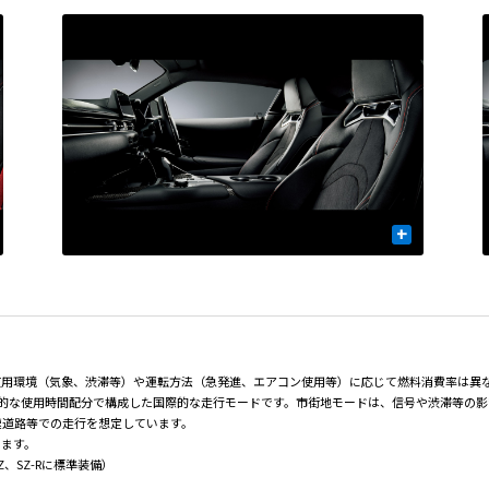
+
使用環境（気象、渋滞等）や運転方法（急発進、エアコン使用等）に応じて燃料消費率は異
均的な使用時間配分で構成した国際的な走行モードです。市街地モードは、信号や渋滞等の
速道路等での走行を想定しています。
ります。
、SZ-Rに標準装備）