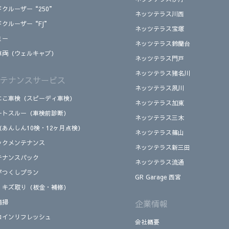
ドクルーザー“250”
ネッツテラス川西
ドクルーザー“FJ”
ネッツテラス宝塚
ミー
ネッツテラス鈴蘭台
車両（ウェルキャブ）
ネッツテラス門戸
ネッツテラス猪名川
テナンスサービス
ネッツテラス夙川
にこ車検（スピーディ車検）
ネッツテラス加東
ートスルー（車検前診断）
ネッツテラス三木
（あんしん10検・12ヶ月点検）
ネッツテラス篠山
ックメンテナンス
ネッツテラス新三田
テナンスパック
ネッツテラス流通
がつくしプラン
GR Garage 西宮
、キズ取り（板金・補修）
清掃
企業情報
コインリフレッシュ
会社概要