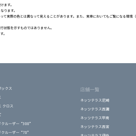
受けます。
となります。
よって実際の色とは異なって見えることがあります。また、実車においてもご覧になる環境
走行状態を示すものではありません。
です。
ボックス
店舗一覧
ス
ネッツテラス尼崎
ス クロス
ネッツテラス西灘
ズ
ネッツテラス甲南
ドクルーザー“300”
ネッツテラス西宮
ドクルーザー“70”
ネッツテラス伊丹