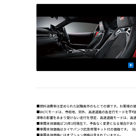
+
■燃料消費率は定められた試験条件のもとでの値です。お客様の
■WLTCモードは、市街地、郊外、高速道路の各走行モードを平
滞等の影響をあまり受けない走行を想定、高速道路モードは、高
■車両本体価格は’25年3月現在で、予告なく変更となる場合があ
■車両本体価格はタイヤパンク応急修理キット付の価格です。（RZ
■車両本体価格にはオプション価格は含まれていません。