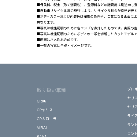
■保険料、税金（除く消費税）、登録料などの諸費用は別途申し
■自動車リサイクル法の施行により、リサイクル料金が別途必要
■ボディカラーおよび内装色は撮影の条件や、ご覧になる画面に
異なります。
■写真は機能説明のために各ランプを点灯したものです。実際の
■写真は機能説明のためにボディの一部を切断したカットモデル
■画面はハメ込み合成です。
■一部の写真は合成・イメージです。
取り扱い車種
プロ
ヤリ
GR86
ヤリ
GRヤリス
ライ
GRカローラ
ラン
MIRAI
ラン
RAV4