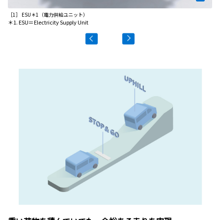
［1］ ESU＊1（電力供給ユニット）
［2
＊1. ESU＝Electricity Supply Unit