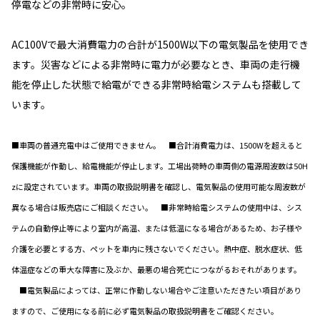
停電などの非常時に安心。
AC100Vで最大消費電力の合計が1500W以下の電気製品を使用でき
ます。災害などによる非常時に電力が必要なとき、車両の走行機
能を停止した状態で給電ができる非常時給電システムも搭載して
います。
■車両の普通充電中はご使用できません。 ■合計消費電力は、1500Wを超えると
保護機能が作動し、給電機能が停止します。工場出荷時の車両側の電源周波数は50H
zに設定されています。車両の取扱説明書を確認し、電気製品の使用可能な周波数が
異なる場合は販売店にご相談ください。 ■非常時給電システムの使用中は、シス
テムの自動停止等により室内が高温、または低温になる場合があるため、お子様や
介護を必要とする方、ペットを車内に残さないでください。熱中症、脱水症状、低
体温症などの重大な障害に及ぶか、最悪の場合死亡につながるおそれがあります。
■電気製品によっては、正常に作動しない場合やご注意いただきたい項目があり
ますので、ご使用になる前に必ず電気製品の取扱説明書をご確認ください。