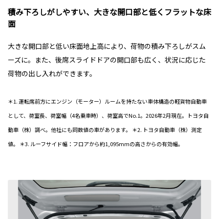
積み下ろしがしやすい、大きな開口部と低くフラットな床
面
大きな開口部と低い床面地上高により、荷物の積み下ろしがスム
ーズに。また、後席スライドドアの開口部も広く、状況に応じた
荷物の出し入れができます。
＊1. 運転席前方にエンジン（モーター）ルームを持たない車体構造の軽貨物自動車
として、荷室長、荷室幅（4名乗車時）、荷室高でNo.1。2026年2月現在。トヨタ自
動車（株）調べ。他社にも同数値の車があります。 ＊2. トヨタ自動車（株）測定
値。 ＊3. ルーフサイド幅：フロアから約1,095mmの高さからの有効幅。