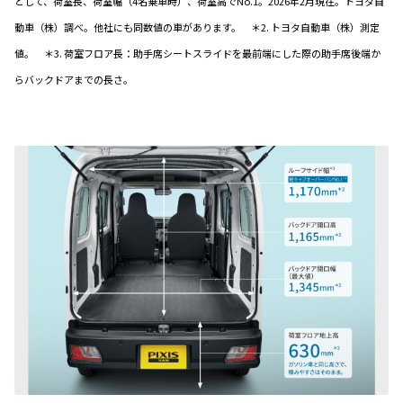
として、荷室長、荷室幅（4名乗車時）、荷室高でNo.1。2026年2月現在。トヨタ自
動車（株）調べ。他社にも同数値の車があります。 ＊2. トヨタ自動車（株）測定
値。 ＊3. 荷室フロア長：助手席シートスライドを最前端にした際の助手席後端か
らバックドアまでの長さ。