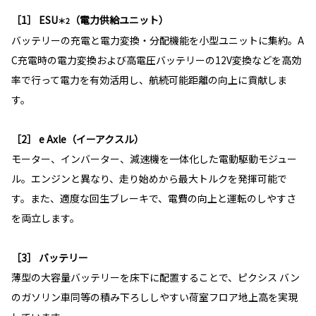
［1］ ESU
（電力供給ユニット）
＊2
バッテリーの充電と電力変換・分配機能を小型ユニットに集約。A
C充電時の電力変換および高電圧バッテリーの12V変換などを高効
率で行って電力を有効活用し、航続可能距離の向上に貢献しま
す。
［2］ e Axle（イーアクスル）
モーター、インバーター、減速機を一体化した電動駆動モジュー
ル。エンジンと異なり、走り始めから最大トルクを発揮可能で
す。また、適度な回生ブレーキで、電費の向上と運転のしやすさ
を両立します。
［3］ バッテリー
薄型の大容量バッテリーを床下に配置することで、ピクシス バン
のガソリン車同等の積み下ろししやすい荷室フロア地上高を実現