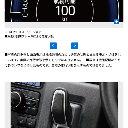
+
POWER/CHARGEゾーン表示
航
■画面は回生ブレーキによる充電状態。
■写真の計器盤と画面表示は機能説明のために通常の状態と異なる表示・点灯をし
ています。実際の走行状態を示すものではありません。 ■写真は機能説明のため
に各ランプを点灯したものです。実際の走行状態を示すものではありません。