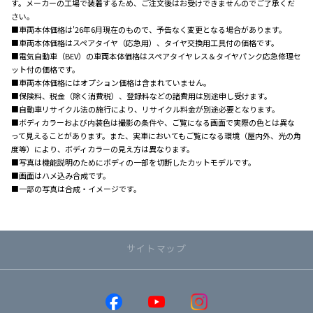
す。メーカーの工場で装着するため、ご注文後はお受けできませんのでご了承くだ
さい。
■車両本体価格は'26年6月現在のもので、予告なく変更となる場合があります。
■車両本体価格はスペアタイヤ（応急用）、タイヤ交換用工具付の価格です。
■電気自動車（BEV）の車両本体価格はスペアタイヤレス＆タイヤパンク応急修理セ
ット付の価格です。
■車両本体価格にはオプション価格は含まれていません。
■保険料、税金（除く消費税）、登録料などの諸費用は別途申し受けます。
■自動車リサイクル法の施行により、リサイクル料金が別途必要となります。
■ボディカラーおよび内装色は撮影の条件や、ご覧になる画面で実際の色とは異な
って見えることがあります。また、実車においてもご覧になる環境（屋内外、光の角
度等）により、ボディカラーの見え方は異なります。
■写真は機能説明のためにボディの一部を切断したカットモデルです。
■画面はハメ込み合成です。
■一部の写真は合成・イメージです。
サイトマップ
取り扱い車種