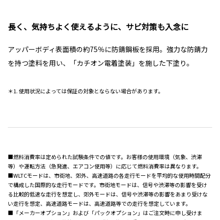
長く、気持ちよく使えるように、サビ対策も入念に
アッパーボディ表面積の約75％に防錆鋼板を採用。強力な防錆力
を持つ塗料を用い、「カチオン電着塗装」を施した下塗り。
＊1. 使用状況によっては保証の対象とならない場合があります。
■燃料消費率は定められた試験条件での値です。お客様の使用環境（気象、渋滞
等）や運転方法（急発進、エアコン使用等）に応じて燃料消費率は異なります。
■WLTCモードは、市街地、郊外、高速道路の各走行モードを平均的な使用時間配分
で構成した国際的な走行モードです。市街地モードは、信号や渋滞等の影響を受け
る比較的低速な走行を想定し、郊外モードは、信号や渋滞等の影響をあまり受けな
い走行を想定、高速道路モードは、高速道路等での走行を想定しています。
■「メーカーオプション」および「パックオプション」はご注文時に申し受けま