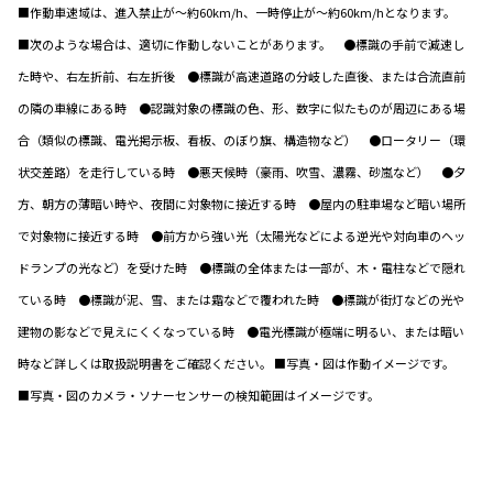
■作動車速域は、進入禁止が～約60km/h、一時停止が～約60km/hとなります。
■次のような場合は、適切に作動しないことがあります。 ●標識の手前で減速し
た時や、右左折前、右左折後 ●標識が高速道路の分岐した直後、または合流直前
の隣の車線にある時 ●認識対象の標識の色、形、数字に似たものが周辺にある場
合（類似の標識、電光掲示板、看板、のぼり旗、構造物など） ●ロータリー（環
状交差路）を走行している時 ●悪天候時（豪雨、吹雪、濃霧、砂嵐など） ●夕
方、朝方の薄暗い時や、夜間に対象物に接近する時 ●屋内の駐車場など暗い場所
で対象物に接近する時 ●前方から強い光（太陽光などによる逆光や対向車のヘッ
ドランプの光など）を受けた時 ●標識の全体または一部が、木・電柱などで隠れ
ている時 ●標識が泥、雪、または霜などで覆われた時 ●標識が街灯などの光や
建物の影などで見えにくくなっている時 ●電光標識が極端に明るい、または暗い
時など詳しくは取扱説明書をご確認ください。 ■写真・図は作動イメージです。
■写真・図のカメラ・ソナーセンサーの検知範囲はイメージです。