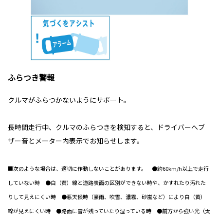
ふらつき警報
クルマがふらつかないようにサポート。
長時間走行中、クルマのふらつきを検知すると、ドライバーへブ
ザー音とメーター内表示でお知らせします。
■次のような場合は、適切に作動しないことがあります。 ●約60km/h以上で走行
していない時 ●白（黄）線と道路表面の区別ができない時や、かすれたり汚れた
りして見えにくい時 ●悪天候時（豪雨、吹雪、濃霧、砂嵐など）により白（黄）
線が見えにくい時 ●路面に雪が残っていたり湿っている時 ●前方から強い光（太