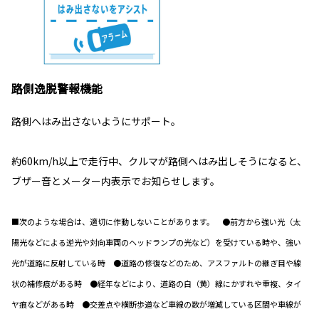
路側逸脱警報機能
路側へはみ出さないようにサポート。
約60km/h以上で走行中、クルマが路側へはみ出しそうになると、
ブザー音とメーター内表示でお知らせします。
■次のような場合は、適切に作動しないことがあります。 ●前方から強い光（太
陽光などによる逆光や対向車両のヘッドランプの光など）を受けている時や、強い
光が道路に反射している時 ●道路の修復などのため、アスファルトの継ぎ目や線
状の補修痕がある時 ●経年などにより、道路の白（黄）線にかすれや重複、タイ
ヤ痕などがある時 ●交差点や横断歩道など車線の数が増減している区間や車線が