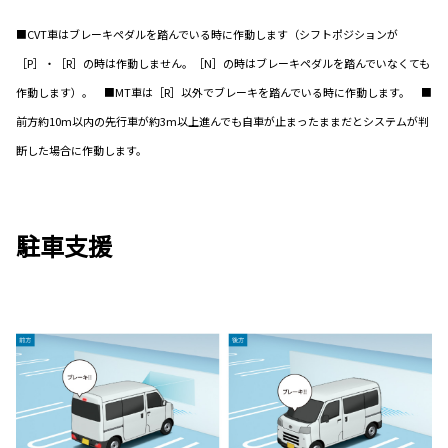
■CVT車はブレーキペダルを踏んでいる時に作動します（シフトポジションが
［P］・［R］の時は作動しません。［N］の時はブレーキペダルを踏んでいなくても
作動します）。 ■MT車は［R］以外でブレーキを踏んでいる時に作動します。 ■
前方約10m以内の先行車が約3m以上進んでも自車が止まったままだとシステムが判
断した場合に作動します。
駐車支援