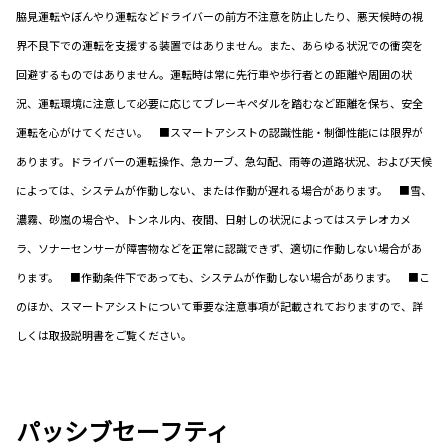
脇見運転やぼんやり運転などドライバーの前方不注意を防止したり、悪天候時の視
界不良下での運転を支援する装置ではありません。また、あらゆる状況での衝突を
回避するものではありません。運転時は常に先行車や歩行者との距離や周囲の状
況、運転環境に注意して必要に応じてブレーキペダルを踏むなど距離を保ち、安全
運転を心がけてください。 ■スマートアシストの認識性能・制御性能には限界が
あります。ドライバーの運転操作、急カーブ、急勾配、雨等の道路状況、および天候
によっては、システムが作動しない、または作動が遅れる場合があります。 ■雪、
濃霧、砂嵐の場合や、トンネル内、夜間、日射しの状況によってはステレオカメ
ラ、ソナーセンサーが障害物などを正常に認識できず、適切に作動しない場合があ
ります。 ■作動条件下であっても、システムが作動しない場合があります。 ■こ
のほか、スマートアシストについて重要な注意事項が記載されておりますので、詳
しくは取扱説明書をご覧ください。
パッシブセーフティ