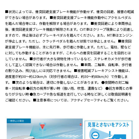
■状況によっては、衝突回避支援ブレーキ機能が作動せず、衝突の回避、被害の軽減
ができない場合があります。 ■衝突回避支援ブレーキ機能作動中にアクセルペダル
を踏んだ場合等には、作動を解除する場合があります。 ■衝突回避により車両停止
後、衝突回避支援ブレーキ機能が解除されます。CVT車はクリープ現象により前進し
ますので、停止後は必ずブレーキペダルを踏んでください。また、MT車はエンジン
が停止します。ただし、クラッチペダルを踏んだ状態では停止しません。 ■衝突回
避支援ブレーキ機能は、主に先行車、歩行者に作動します。ただし、電柱、壁など
に対しても作動することがありますが、これらへの衝突を回避することを目的とは
していません。 ■歩行者が大きな荷物を持っているなど、ステレオカメラが歩行者
として正しく認識できない場合は作動しません。 ■車両、二輪車、自転車、歩行者
の割り込み、飛び出しには対応できません。 ■被害軽減ブレーキアシスト機能は、
速度差が約30～約120km/h（対歩行者の場合は、約30～約80km/h）で作動しま
す。 ■次のような場合は、適切に作動しないことがあります。 ●夜間時の対二輪
車・対自転車 ●前方の視界が悪い時（強い雨、吹雪、濃霧など） ●前方車両との重
なりが少ない時 ●急カーブや急な坂道を走行している時など詳しくは取扱説明書を
ご確認ください。 ■注意事項については、アクティブセーフティもご覧ください。