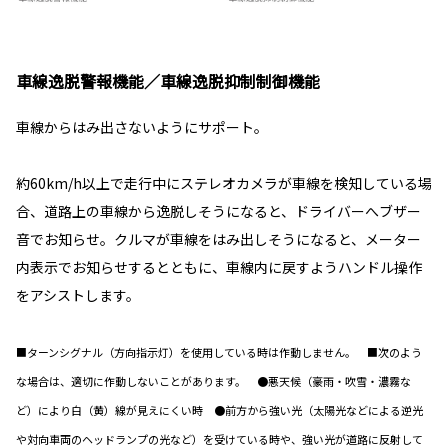
車線逸脱警報機能／車線逸脱抑制制御機能
車線からはみ出さないようにサポート。
約60km/h以上で走行中にステレオカメラが車線を検知している場
合、道路上の車線から逸脱しそうになると、ドライバーへブザー
音でお知らせ。クルマが車線をはみ出しそうになると、メーター
内表示でお知らせするとともに、車線内に戻すようハンドル操作
をアシストします。
■ターンシグナル（方向指示灯）を使用している時は作動しません。 ■次のよう
な場合は、適切に作動しないことがあります。 ●悪天候（豪雨・吹雪・濃霧な
ど）により白（黄）線が見えにくい時 ●前方から強い光（太陽光などによる逆光
や対向車両のヘッドランプの光など）を受けている時や、強い光が道路に反射して