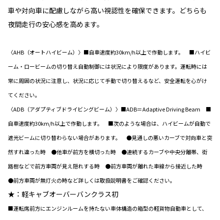
車や対向車に配慮しながら高い視認性を確保できます。どちらも
夜間走行の安心感を高めます。
〈AHB（オートハイビーム）〉■自車速度約30km/h以上で作動します。 ■ハイビ
ーム・ロービームの切り替え自動制御には状況により限度があります。運転時には
常に周囲の状況に注意し、状況に応じて手動で切り替えるなど、安全運転を心がけ
てください。
〈ADB（アダプティブドライビングビーム）〉■ADB＝Adaptive Driving Beam ■
自車速度約30km/h以上で作動します。 ■次のような場合は、ハイビームが自動で
遮光ビームに切り替わらない場合があります。 ●見通しの悪いカーブで対向車と突
然すれ違った時 ●他車が前方を横切った時 ●連続するカーブや中央分離帯、街
路樹などで前方車両が見え隠れする時 ●前方車両が離れた車線から接近した時
●前方車両が無灯火の時など詳しくは取扱説明書をご確認ください。
★：軽キャブオーバーバンクラス初
■運転席前方にエンジンルームを持たない車体構造の箱型の軽貨物自動車として、