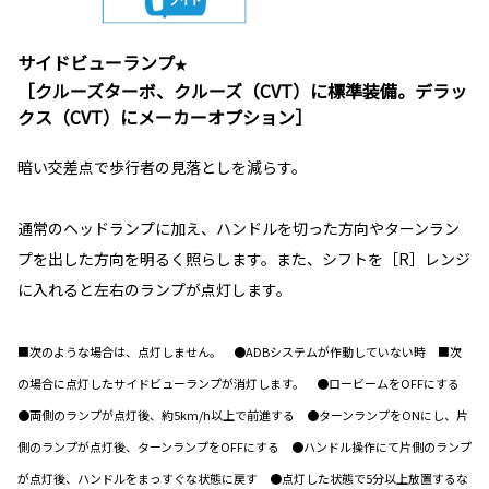
サイドビューランプ
★
［クルーズターボ、クルーズ（CVT）に標準装備。デラッ
クス（CVT）にメーカーオプション］
暗い交差点で歩行者の見落としを減らす。
通常のヘッドランプに加え、ハンドルを切った方向やターンラン
プを出した方向を明るく照らします。また、シフトを［R］レンジ
に入れると左右のランプが点灯します。
■次のような場合は、点灯しません。 ●ADBシステムが作動していない時 ■次
の場合に点灯したサイドビューランプが消灯します。 ●ロービームをOFFにする
●両側のランプが点灯後、約5km/h以上で前進する ●ターンランプをONにし、片
側のランプが点灯後、ターンランプをOFFにする ●ハンドル操作にて片側のランプ
が点灯後、ハンドルをまっすぐな状態に戻す ●点灯した状態で5分以上放置するな