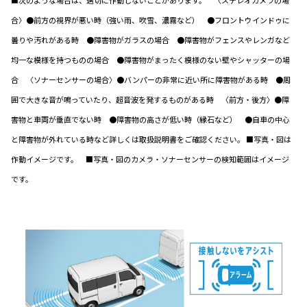
■次のような場合は、適切に作動しないことがあります。 〈ステレオカメラの場
合〉●前方の視界が悪い時（強い雨、吹雪、濃霧など） ●フロントウインドゥに
曇りや汚れがある時 ●障害物がガラスの場合 ●障害物がフェンスやレンガなど
均一な模様を持つものの場合 ●障害物がまったく模様のない壁やシャッターの場
合 〈ソナーセンサーの場合〉●バンパーの非常に近い所に障害物がある時 ●周
囲で大きな音が鳴っていたり、超音波を発するものがある時 〈前方・後方〉●障
害物と車両が垂直でない時 ●障害物の高さが低い時（縁石など） ●自車の中心
と障害物が外れている時など詳しくは取扱説明書をご確認ください。 ■写真・図は
作動イメージです。 ■写真・図のカメラ・ソナーセンサーの検知範囲はイメージ
です。