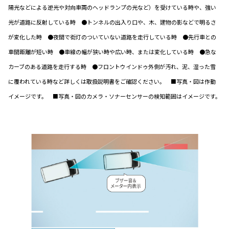
陽光などによる逆光や対向車両のヘッドランプの光など）を受けている時や、強い
光が道路に反射している時 ●トンネルの出入り口や、木、建物の影などで明るさ
が変化した時 ●夜間で街灯のついていない道路を走行している時 ●先行車との
車間距離が短い時 ●車線の幅が狭い時や広い時、または変化している時 ●急な
カーブのある道路を走行する時 ●フロントウインドゥ外側が汚れ、泥、湿った雪
に覆われている時など詳しくは取扱説明書をご確認ください。 ■写真・図は作動
イメージです。 ■写真・図のカメラ・ソナーセンサーの検知範囲はイメージです。