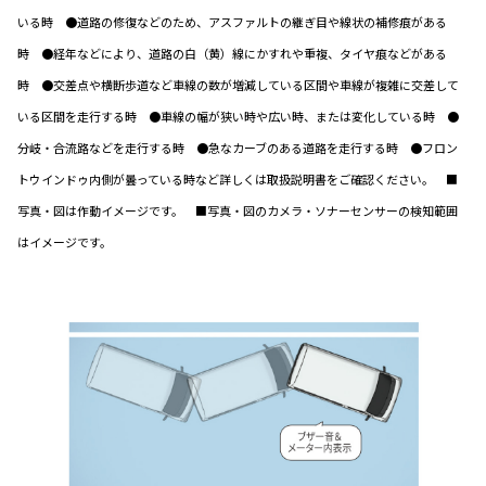
いる時 ●道路の修復などのため、アスファルトの継ぎ目や線状の補修痕がある
時 ●経年などにより、道路の白（黄）線にかすれや重複、タイヤ痕などがある
時 ●交差点や横断歩道など車線の数が増減している区間や車線が複雑に交差して
いる区間を走行する時 ●車線の幅が狭い時や広い時、または変化している時 ●
分岐・合流路などを走行する時 ●急なカーブのある道路を走行する時 ●フロン
トウインドゥ内側が曇っている時など詳しくは取扱説明書をご確認ください。 ■
写真・図は作動イメージです。 ■写真・図のカメラ・ソナーセンサーの検知範囲
はイメージです。