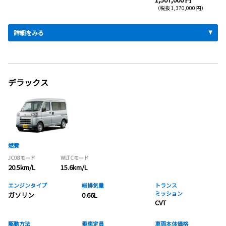
（税抜 1,370,000 円）
詳細をみる
デラックス
燃費
JC08モード
WLTCモード
20.5km/L
15.6km/L
エンジンタイプ
総排気量
トランス
ミッション
ガソリン
0.66L
CVT
駆動方法
乗車定員
車両本体価格