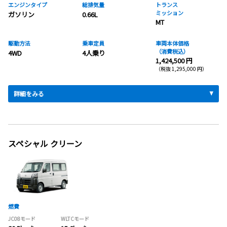
エンジンタイプ
総排気量
トランス
ミッション
ガソリン
0.66L
MT
駆動方法
乗車定員
車両本体価格
（消費税込）
4WD
4人乗り
1,424,500 円
（税抜 1,295,000 円）
詳細をみる
スペシャル クリーン
燃費
JC08モード
WLTCモード