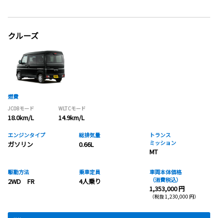
クルーズ
燃費
JC08モード
WLTCモード
18.0km/L
14.9km/L
エンジンタイプ
総排気量
トランス
ミッション
ガソリン
0.66L
MT
駆動方法
乗車定員
車両本体価格
（消費税込）
2WD FR
4人乗り
1,353,000 円
（税抜 1,230,000 円）