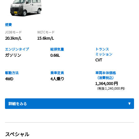
燃費
JC08モード
WLTCモード
20.3km/L
15.6km/L
エンジンタイプ
総排気量
トランス
ミッション
ガソリン
0.66L
CVT
駆動方法
乗車定員
車両本体価格
（消費税込）
4WD
4人乗り
1,364,000 円
（税抜 1,240,000 円）
詳細をみる
スペシャル