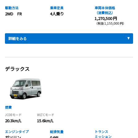
駆動方法
乗車定員
車両本体価格
（消費税込）
2WD FR
4人乗り
1,270,500 円
（税抜 1,155,000 円）
詳細をみる
デラックス
燃費
JC08モード
WLTCモード
20.3km/L
15.6km/L
エンジンタイプ
総排気量
トランス
ミッション
ガソリン
0.66L