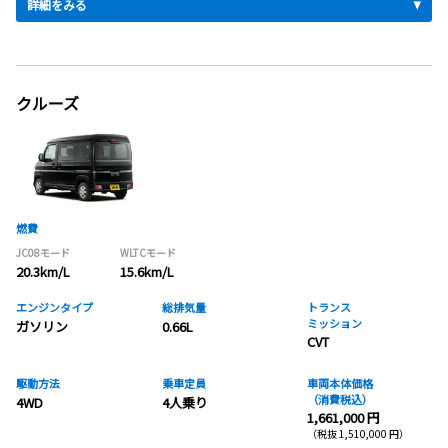
詳細をみる
クルーズ
燃費
JC08モード
WLTCモード
20.3km/L
15.6km/L
エンジンタイプ
総排気量
トランス
ミッション
ガソリン
0.66L
CVT
駆動方法
乗車定員
車両本体価格
（消費税込）
4WD
4人乗り
1,661,000 円
（税抜 1,510,000 円）