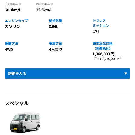
JC08モード
WLTCモード
20.3km/L
15.6km/L
エンジンタイプ
総排気量
トランス
ミッション
ガソリン
0.66L
CVT
駆動方法
乗車定員
車両本体価格
（消費税込）
4WD
4人乗り
1,386,000 円
（税抜 1,260,000 円）
詳細をみる
スペシャル