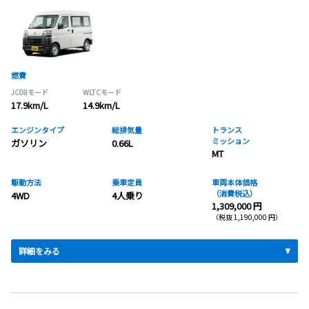
燃費
JC08モード
WLTCモード
17.9km/L
14.9km/L
エンジンタイプ
総排気量
トランス
ミッション
ガソリン
0.66L
MT
駆動方法
乗車定員
車両本体価格
（消費税込）
4WD
4人乗り
1,309,000 円
（税抜 1,190,000 円）
詳細をみる