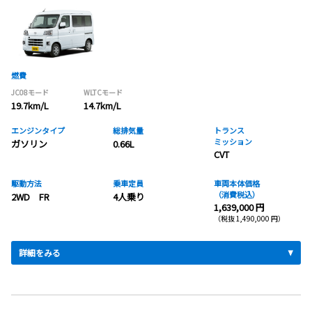
燃費
JC08モード
WLTCモード
19.7km/L
14.7km/L
エンジンタイプ
総排気量
トランス
ミッション
ガソリン
0.66L
CVT
駆動方法
乗車定員
車両本体価格
（消費税込）
2WD FR
4人乗り
1,639,000 円
（税抜 1,490,000 円）
詳細をみる