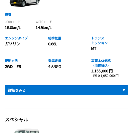
燃費
JC08モード
WLTCモード
18.0km/L
14.9km/L
エンジンタイプ
総排気量
トランス
ミッション
ガソリン
0.66L
MT
駆動方法
乗車定員
車両本体価格
（消費税込）
2WD FR
4人乗り
1,155,000 円
（税抜 1,050,000 円）
詳細をみる
スペシャル