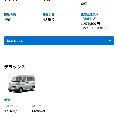
CVT
駆動方法
乗車定員
車両本体価格
（消費税込）
4WD
4人乗り
1,479,500 円
（税抜 1,345,000 円）
詳細をみる
デラックス
燃費
JC08モード
WLTCモード
17.9km/L
14.9km/L