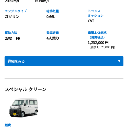
20.5km/L
15.6km/L
エンジンタイプ
総排気量
トランス
ミッション
ガソリン
0.66L
CVT
駆動方法
乗車定員
車両本体価格
（消費税込）
2WD FR
4人乗り
1,232,000 円
（税抜 1,120,000 円）
詳細をみる
スペシャル クリーン
燃費