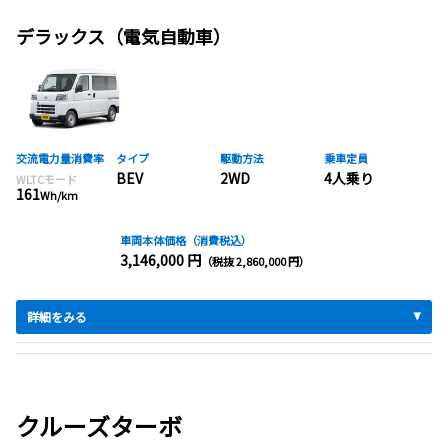
デラックス（電気自動車）
交流電力量消費率
タイプ
駆動方法
乗車定員
BEV
2WD
4人乗り
WLTCモード
161
Wh/km
車両本体価格（消費税込）
3,146,000 円
（税抜 2,860,000 円）
詳細をみる
クルーズターボ