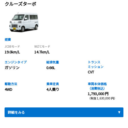
クルーズターボ
燃費
JC08モード
WLTCモード
19.0km/L
14.7km/L
エンジンタイプ
総排気量
トランス
ミッション
ガソリン
0.66L
CVT
駆動方法
乗車定員
車両本体価格
（消費税込）
4WD
4人乗り
1,793,000 円
（税抜 1,630,000 円）
詳細をみる