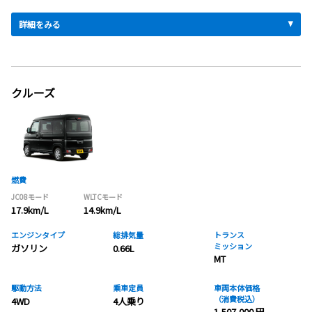
詳細をみる
クルーズ
燃費
JC08モード
WLTCモード
17.9km/L
14.9km/L
エンジンタイプ
総排気量
トランス
ミッション
ガソリン
0.66L
MT
駆動方法
乗車定員
車両本体価格
（消費税込）
4WD
4人乗り
1,507,000 円