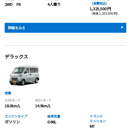
（消費税込）
2WD FR
4人乗り
1,325,500 円
（税抜 1,205,000 円）
詳細をみる
デラックス
燃費
JC08モード
WLTCモード
18.0km/L
14.9km/L
エンジンタイプ
総排気量
トランス
ミッション
ガソリン
0.66L
MT