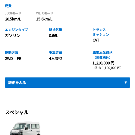
燃費
JC08モード
WLTCモード
20.5km/L
15.6km/L
エンジンタイプ
総排気量
トランス
ミッション
ガソリン
0.66L
CVT
駆動方法
乗車定員
車両本体価格
（消費税込）
2WD FR
4人乗り
1,210,000 円
（税抜 1,100,000 円）
詳細をみる
スペシャル