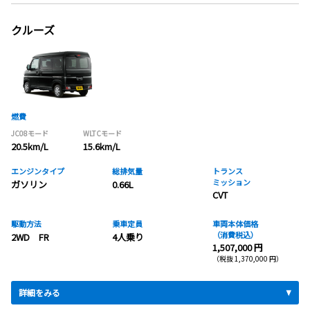
クルーズ
燃費
JC08モード
WLTCモード
20.5km/L
15.6km/L
エンジンタイプ
総排気量
トランス
ミッション
ガソリン
0.66L
CVT
駆動方法
乗車定員
車両本体価格
（消費税込）
2WD FR
4人乗り
1,507,000 円
（税抜 1,370,000 円）
詳細をみる